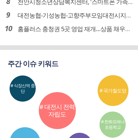
천안시청소년상담복지센터, '스마트폰 가족치유캠프' 운영
대전농협-기성농헙-고향주부모임대전시지회, 이심점심 중식지원 봉사활동
홈플러스 충청권 5곳 영업 재개…상품 채우기 ‘속도전’
주간 이슈 키워드
# 식장산역 중
# 국가철도망
단
# 대전시 전력
자립도
# 한화포레나
초등학교