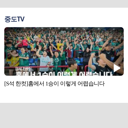
중도TV
[S석 한컷]홈에서 1승이 이렇게 어렵습니다