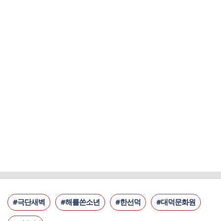
#극단새벽
#해를쏜소년
#한선덕
#대덕문화원