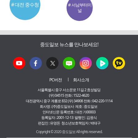
# 대전 중수청
# 서남부터미
널
중도일보 뉴스를 만나보세요!
PC버전
회사소개
서울특별시 중구 서소문로 11길 2 효성빌딩
(우) 04515 전화 : 1522-4620
대전광역시 중구 계룡로 832 (우) 34908 전화 : 042-220-1114
회사명 : (주)중도일보사 제호 : 중도일보
인터넷신문 등록번호 : 대전 가00003
등록일자 : 2001-12-13 발행인 : 김원식
편집인 : 유영돈 청소년보호책임자 : 박태구
Copyright © 2020 중도일보 All rights reserved.