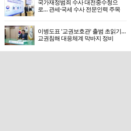
국가재정범죄 수사 대전중수청으
로… 관세·국세 수사 전문인력 주목
이병도표 '교권보호관' 출범 초읽기…
교권침해 대응체계 막바지 정비