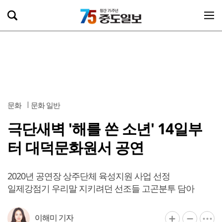
문화
문화 일반
극단새벽 '해를 쏜 소년' 14일부
터 대덕문화원서 공연
2020년 공연장 상주단체 육성지원 사업 선정
일제강점기 우리말 지키려던 선조들 고곤분투 담아
이해미 기자