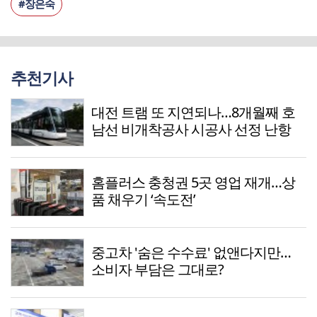
#장은숙
추천기사
대전 트램 또 지연되나…8개월째 호
남선 비개착공사 시공사 선정 난항
홈플러스 충청권 5곳 영업 재개…상
품 채우기 ‘속도전’
중고차 '숨은 수수료' 없앤다지만…
소비자 부담은 그대로?