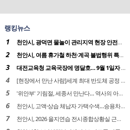
랭킹뉴스
천안시, 광덕면 물놀이 관리지역 현장 안전점검 실시
천안시, 여름 휴가철 하천·계곡 불법행위 특별단속
대전교육청 교육국장에 명달호… 9월 1일자 181명 인사
[현장에서 만난 사람]세계 최대 반도체 공정 장비 제조 기업 ASML 한종호 매니저
'위안부' 기림절, 세종서 만난다… 역사의 아픔 치유, '평화의 장'
천안시, 고액·상습 체납자 가택수색…승용차 압류·공매 착수
천안시, 2026 을지연습 전시종합상황실 근무자 사전교육