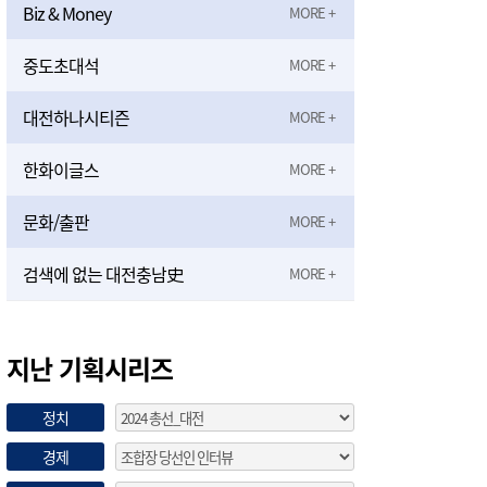
Biz & Money
중도초대석
대전하나시티즌
한화이글스
문화/출판
검색에 없는 대전충남史
지난 기획시리즈
정치
경제