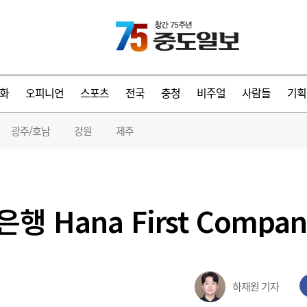
화
오피니언
스포츠
전국
충청
비주얼
사람들
기획
광주/호남
강원
제주
행 Hana First Compa
하재원 기자