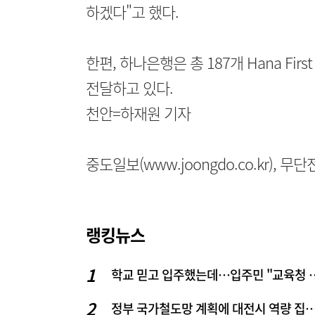
하겠다"고 했다.
한편, 하나은행은 총 187개 Hana Fir
전달하고 있다.
천안=하재원 기자
중도일보(www.joongdo.co.kr), 
랭킹뉴스
학교 믿고 입주했는데…입주
정부 국가철도망 계획에 대전시 역