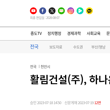
최종 편집일 : 2026-08-07
중도TV
정치행정
경제과학
사회교육
문
전국
보도자료
수도권
부산/영남
전국
천안시
활림건설(주), 하나은
승인 2023-07-18 14:50
신문게재 2023-07-19
12면