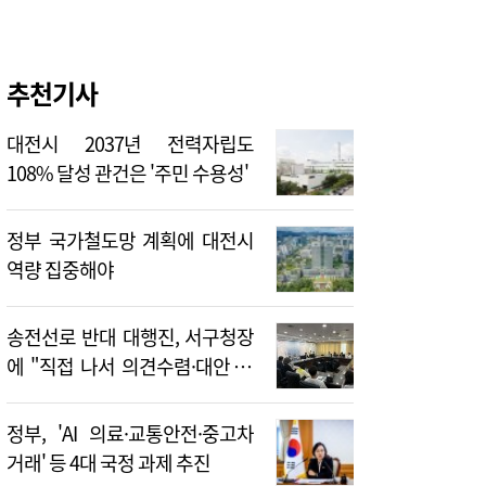
추천기사
대전시 2037년 전력자립도
108% 달성 관건은 '주민 수용성'
정부 국가철도망 계획에 대전시
역량 집중해야
송전선로 반대 대행진, 서구청장
에 "직접 나서 의견수렴·대안 제
시해야"
정부, 'AI 의료·교통안전·중고차
거래' 등 4대 국정 과제 추진