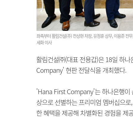
좌측부터 활림건설(주) 전상현 차장, 유정훈 상무, 이용준 전무,
세화 이사
활림건설㈜(대표 전용갑)은 18일 하나은행
Company' 현판 전달식을 개최했다.
'Hana First Company'는 하
상으로 선별하는 프리미엄 멤버십으로,
한 혜택을 제공해 차별화된 경험을 제