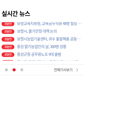
보령시, 물가안정 대책 논의
35분전
보령시농업기술센터, 과수 돌발해충 공동방제 나선다
실시간 뉴스
35분전
홍성 딸기농업인의 날, 300명 성황
35분전
홍성군청 공무원노조 9대 출범
35분전
홍성군, 적극행정 우수공무원 국민 추천 접수
35분전
보령시의회, 대천해수욕장 현장 근무자 격려
35분전
서산에서 실종된 80대 노인, 수색 하루 만에 숨진 채 발견
44분전
서산 운산면 교회 화재…10여 분 만에 진화, 인명피해 없어
53분전
'맥도날드·세종시립박물관' 차례로 오픈… 고운동 정주여건 좋아진다
12분전
전체기사보기
"폭염 속 시원한 나눔", 서산 지곡면 ㈜에코솔루션, 도로 살수 봉사로 주민 안전 지킨다
25분전
제주도교육청, 현장체험학습 외부 안전요원 연수비 최대 100명 지원
25분전
홍성군의회, 건설기계 공영주기장 설치 논의
34분전
홍성 학생 32명, 중국서 독립운동 역사 현장 탐방
34분전