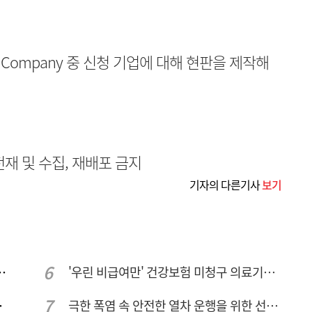
st Company 중 신청 기업에 대해 현판을 제작해
무단전재 및 수집, 재배포 금지
기자의 다른기사
보기
민 "교육청 중재 나서라"
'우린 비급여만' 건강보험 미청구 의료기관 대전 65곳 충남 31곳
량 집중해야
극한 폭염 속 안전한 열차 운행을 위한 선로관리