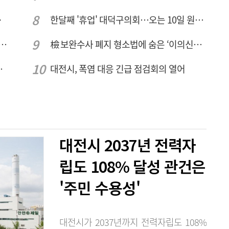
민 수용성'
한달째 '휴업' 대덕구의회…오는 10일 원구성 다시 돌입
호 녹조 시작점 추소리 가보니…걷어내도 짙은 초록빛
檢 보완수사 폐지 형소법에 숨은 ‘이의신청 3개월 제한’…황운하는 30일 추진
 성장엔진·AI 분야 패키지 지원
대전시, 폭염 대응 긴급 점검회의 열어
대전시 2037년 전력자
립도 108% 달성 관건은
'주민 수용성'
대전시가 2037년까지 전력자립도 108%