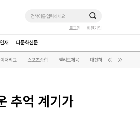
로그인
회원가입
연재
다문화신문
메이저리그
스포츠종합
엘리트체육
대전하나시티즌
드림
운 추억 계기가