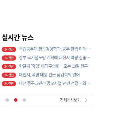
2시간전
극한 폭염 속 안전한 열차 운행을 위한 선로관리
2시간전
국립공주대 관광경영학과, 공주 관광 미래 이끌 대학생 아이디어 찾는다
2시간전
정부 국가철도망 계획에 대전시 역량 집중해야
2시간전
한달째 '휴업' 대덕구의회…오는 10일 원구성 다시 돌입
실시간 뉴스
2시간전
대전시, 폭염 대응 긴급 점검회의 열어
2시간전
대전 중구, 3년간 공모사업 74건 선정…외부재원 1099억 확보
2시간전
황인호 동구청장 민선 9기 동 타운홀미팅…16개동 순회
2시간전
탄천농협, 농심천심 운동 일환 ‘농촌왕진버스’ 운영
2시간전
대전시의회, 정책 역량 증대 박차… "공부하는 의회, 연구하는 의회로"
2시간전
檢 보완수사 폐지 형소법에 숨은 ‘이의신청 3개월 제한’…황운하는 30일 추진
2시간전
인공위성 기업 컨텍-AP위성, 루마니아에 지상국 시스템 전수
2시간전
전체기사보기
대전혁신센터, 대전창업허브 입주기업 7개사 모집
2시간전
[교단만필] 더 쉽게 만드는 시대, 더 깊게 배우는 교육
2시간전
대전시 2037년 전력자립도 108% 달성 관건은 '주민 수용성'
2시간전