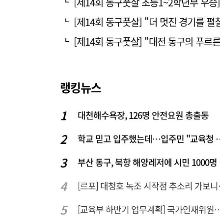
[제14회 동구풋살 초등1~2학년부 우승]
[제14회 동구풋살] "더 멋진 경기를 펼
[제14회 동구풋살] "대전 동구의 푸르
랭킹뉴스
대천해수욕장, 126명 안전요원 총출동
학교 믿고 입주했는데…입주
부산 
[르포] 대청
[교육부 하반기 업무계획] 국가인재위원회 신설… 거점국립대 3곳