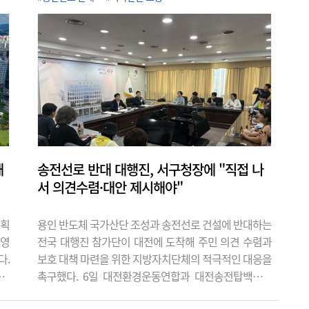
구원의 '2025 지역에너지통계연보'에 따
르면 2024년 기준 대전의 전력자립도는
2.96%로 전국 17개 광역시·도 가운데 최
저 수준을 기록했다. 전력자립도가 5%를
밑도는 지역은 전국에서 대전이 유일하다.
16위 광주(9.56%)의 3분의 1에도 못..
해
송전선로 반대 대행진, 서구청장에 "직접 나
서 의견수렴·대안 제시해야"
계획
용인 반도체 국가산단 조성과 송전선로 건설에 반대하는
반영
전국 대행진 참가단이 대전에 도착해 주민 의견 수렴과
다.
보호 대책 마련을 위한 지방자치단체의 적극적인 대응을
0개
촉구했다. 6일 대전환경운동연합과 대전송전탑백지화
있어
주민대책위원회 관계자 등 20여 명은 유성구청에서 서