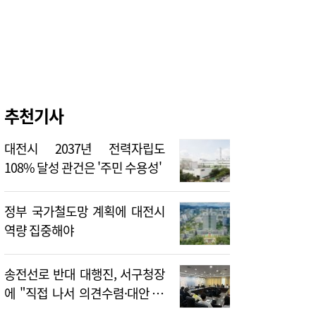
추천기사
대전시 2037년 전력자립도
108% 달성 관건은 '주민 수용성'
정부 국가철도망 계획에 대전시
역량 집중해야
송전선로 반대 대행진, 서구청장
에 "직접 나서 의견수렴·대안 제
시해야"