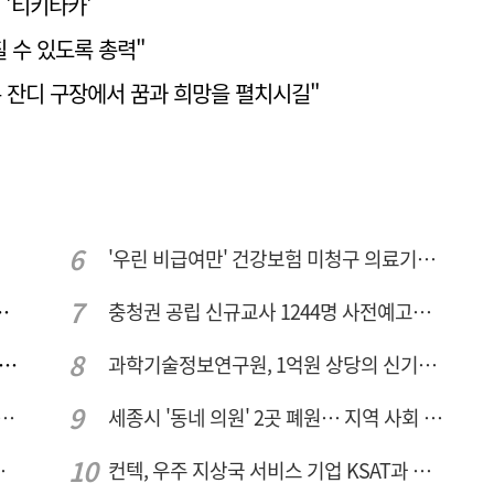
 '티키타카'
칠 수 있도록 총력"
른 잔디 구장에서 꿈과 희망을 펼치시길"
'우린 비급여만' 건강보험 미청구 의료기관 대전 65곳 충남 31곳
민 "교육청 중재 나서라"
충청권 공립 신규교사 1244명 사전예고… 대전 초등 34명서 4명으로
동구, 북항 해양레저에 시민 1000명 모였다
과학기술정보연구원, 1억원 상당의 신기술 기업 이전 완료
호 녹조 시작점 추소리 가보니…걷어내도 짙은 초록빛
세종시 '동네 의원' 2곳 폐원… 지역 사회 도마 위
 성장엔진·AI 분야 패키지 지원
컨텍, 우주 지상국 서비스 기업 KSAT과 안테나 6기 계약 체결