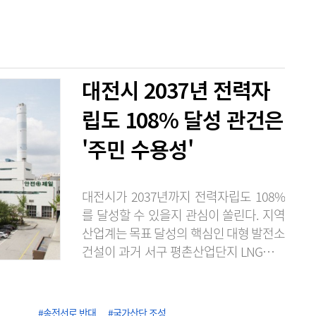
대전시 2037년 전력자
립도 108% 달성 관건은
'주민 수용성'
대전시가 2037년까지 전력자립도 108%
를 달성할 수 있을지 관심이 쏠린다. 지역
산업계는 목표 달성의 핵심인 대형 발전소
건설이 과거 서구 평촌산업단지 LNG발전
소 건설 추진 당시처럼 주민 반발에 부딪
힐 가능성이 크다며 실현 가능성에 회의적
인 시각을 보이고 있다. 6일 에너지경제연
#송전선로 반대
#국가산단 조성