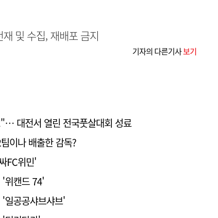
무단전재 및 수집, 재배포 금지
기자의 다른기사
보기
!"… 대전서 열린 전국풋살대회 성료
2팀이나 배출한 감독?
싸FC위민'
'위캔드 74'
] '일공공샤브샤브'