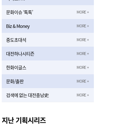
문화이슈 ‘톡톡’
Biz & Money
중도초대석
대전하나시티즌
한화이글스
문화/출판
검색에 없는 대전충남史
지난 기획시리즈