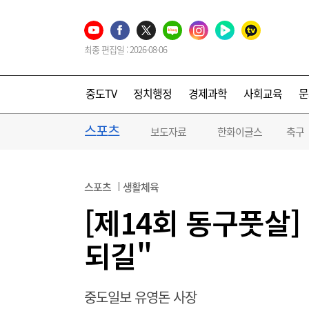
최종 편집일 : 2026-08-06
중도TV
정치행정
경제과학
사회교육
문
스포츠
보도자료
한화이글스
축구
스포츠
생활체육
[제14회 동구풋살
되길"
중도일보 유영돈 사장