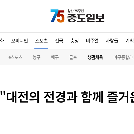
화
오피니언
스포츠
전국
충청
비주얼
사람들
기획
e스포츠
농구
배구
골프
생활체육
야구종합/
] "대전의 전경과 함께 즐거