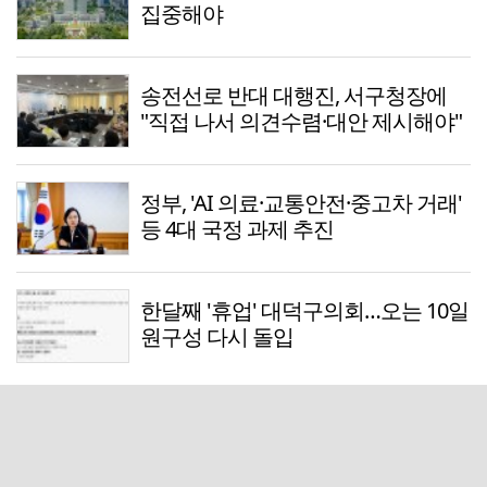
집중해야
송전선로 반대 대행진, 서구청장에
"직접 나서 의견수렴·대안 제시해야"
정부, 'AI 의료·교통안전·중고차 거래'
등 4대 국정 과제 추진
한달째 '휴업' 대덕구의회…오는 10일
원구성 다시 돌입