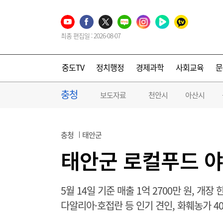
최종 편집일 : 2026-08-07
중도TV
정치행정
경제과학
사회교육
문
충청
보도자료
천안시
아산시
충청
태안군
태안군 로컬푸드 
5월 14일 기준 매출 1억 2700만 원, 개장
다알리아·호접란 등 인기 견인, 화훼농가 40