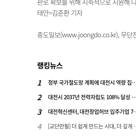
판로 확보를 위해 지속적으로 지원해 나
태안=김준환 기자
중도일보(www.joongdo.co.kr), 
랭킹뉴스
정부 국가철도망 계획에 대전시 역
대전시 2037년 전력자립도 108% 달성 관건은 '주
대전혁신센터, 대전창업허
[교단만필] 더 쉽게 만