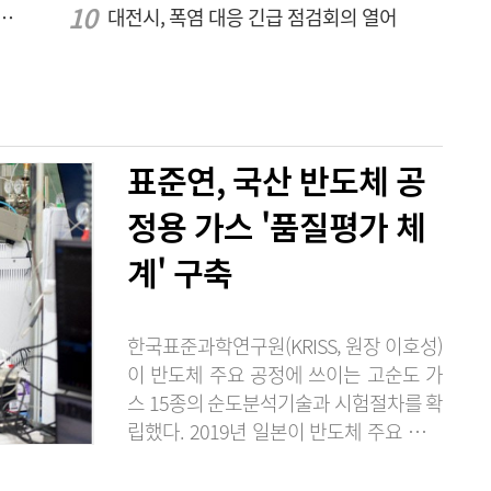
텍-AP위성, 루마니아에 지상국 시스템 전수
대전시, 폭염 대응 긴급 점검회의 열어
표준연, 국산 반도체 공
정용 가스 '품질평가 체
계' 구축
한국표준과학연구원(KRISS, 원장 이호성)
이 반도체 주요 공정에 쓰이는 고순도 가
스 15종의 순도분석기술과 시험절차를 확
립했다. 2019년 일본이 반도체 주요 소재
의 수출 규제로 무역보복을 단행했을 때
불소 등의 공급처 확보가 어려웠던 경험에