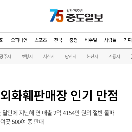
화
오피니언
스포츠
전국
충청
비주얼
사람들
기획
공주시
보령시
서산시
당진시
논산시
계룡시
야외화훼판매장 인기 만점
 한 달만에 지난해 연 매출 2억 4154만 원의 절반 돌파
여곳 500여 종 판매