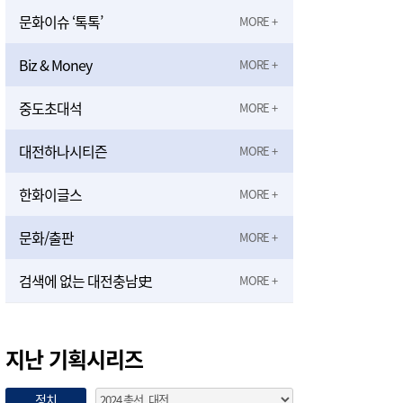
문화이슈 ‘톡톡’
Biz & Money
중도초대석
대전하나시티즌
한화이글스
문화/출판
검색에 없는 대전충남史
지난 기획시리즈
정치