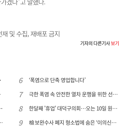
가겠다"고 말했다.
무단전재 및 수집, 재배포 금지
기자의 다른기사
보기
량 집중해야
‘폭염으로 단축 영업합니다’
민 수용성'
극한 폭염 속 안전한 열차 운행을 위한 선로관리
브 입주기업 7개사 모집
한달째 '휴업' 대덕구의회…오는 10일 원구성 다시 돌입
드는 시대, 더 깊게 배우는 교육
檢 보완수사 폐지 형소법에 숨은 ‘이의신청 3개월 제한’…황운하는 30일 추진