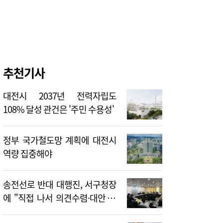
추천기사
대전시 2037년 전력자립도
108% 달성 관건은 '주민 수용성'
정부 국가철도망 계획에 대전시
역량 집중해야
송전선로 반대 대행진, 서구청장
에 "직접 나서 의견수렴·대안 제
시해야"