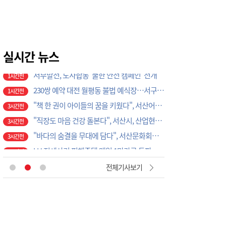
태안경찰서, 여름 성수기 해수욕장 민·경 합동 순찰 릴레이 추진
1시간전
무더위 속 입추…천리포수목원서 숲캉스 즐겨요!
1시간전
태안해경, 수상레저활동 금지구역 지정 고시 개정
1시간전
서부발전, 노사합동 '쿨한 안전 캠페인' 전개
실시간 뉴스
1시간전
230쌍 예약 대전 월평동 불법 예식장…서구의회 예비부부 피해 대책 촉구
1시간전
"책 한 권이 아이들의 꿈을 키웠다", 서산어린이도서관, 독서문화 프로젝트 성황리 마무리
3시간전
"직장도 마음 건강 돌본다", 서산시, 산업현장 자살예방 안전망 확대
3시간전
"바다의 숨결을 무대에 담다", 서산문화회관, 공명 콘서트 '은하의 물고기' 공연
3시간전
LH 전세사기 피해주택 매입 1만가구 돌파…피해 인정도 4만건 넘어
3시간전
"경로당이 건강지킴이로", 서산시, 어르신 질환 예방부터 금연까지 '찾아가는 건강행정' 강화
3시간전
‘안전모를 착용합시다’
24분전
전체기사보기
건국대 글로컬캠퍼스 RISE사업단, ISO 국제표준 심사원 교육 성료
24분전
예산소방서, 하반기 의용소방대원 모집…24일까지 접수
53분전
예산 고덕면 새마을협의회, 취약계층 주거환경 개선 앞장…독거노인 가구 싱크대 교체
53분전
예산 삽교읍 새마을지도자협의회, 도로변 예초·공원 정비…주민 안전환경 조성
53분전