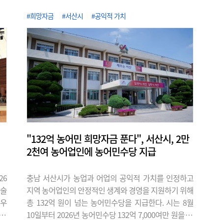
서 반도체 소재의 국산화와 공급망 다변화
#희망자금
#서산시
#공익적 가치
에 노력한 성과다. KRISS는 2020년 불화
수소 품질평가 서비스를 시작한 이래, 단
계적으로 대상을 늘려 최근 식각·세정·증
착용 고순도 가스 15종에 대한 순도분석
기반을 구축했다고 7일 밝혔다. 이로써 가
스별 표준 시험절차를 마련해 15종 전 품
목에..
"132억 농어민 희망자금 푼다", 서산시, 2만
2천여 농어업인에 농어민수당 지급
26
충남 서산시가 농업과 어업의 공익적 가치를 인정하고
예술
지역 농어업인의 안정적인 생계와 경영을 지원하기 위해
'우
총 132억 원이 넘는 농어민수당을 지급한다. 시는 8월
 캠
10일부터 2026년 농어민수당 132억 7,000여만 원을 지