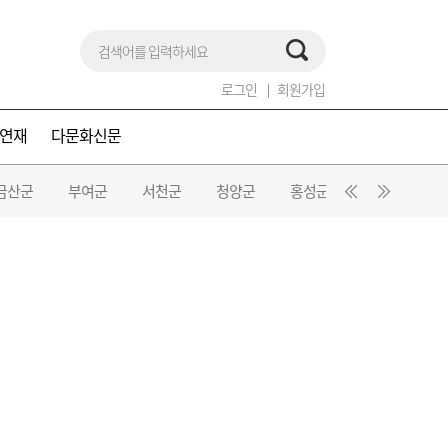
로그인
회원가입
연재
다문화신문
금산군
부여군
서천군
청양군
홍성군
예산군