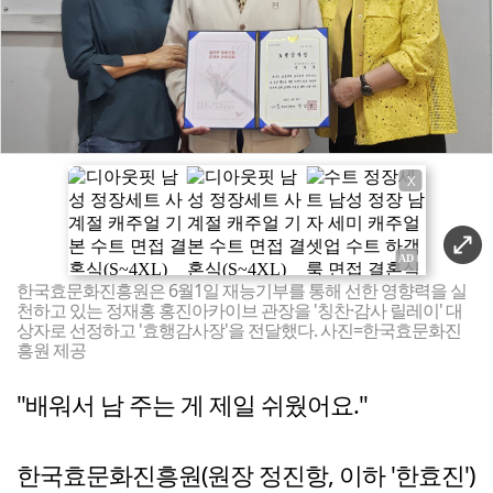
X
한국효문화진흥원은 6월1일 재능기부를 통해 선한 영향력을 실
천하고 있는 정재홍 홍진아카이브 관장을 '칭찬·감사 릴레이' 대
상자로 선정하고 '효행감사장'을 전달했다. 사진=한국효문화진
흥원 제공
"배워서 남 주는 게 제일 쉬웠어요."
한국효문화진흥원(원장 정진항, 이하 '한효진')