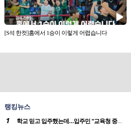
[S석 한컷]홈에서 1승이 이렇게 어렵습니다
랭킹뉴스
학교 믿고 입주했는데…입주민 "교육청 중재 나서라"