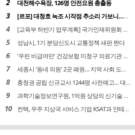
대천해수욕장, 126명 안전요원 총출동
[르포] 대청호 녹조 시작점 추소리 가보니…걷어내도 짙은 초록빛
[교육부 하반기 업무계획] 국가인재위원회 신설… 거점국립대 3곳 성장엔진·AI 분야 패키지 지원
성남시, 1기 분당신도시 교통정책 새판 짠다
'우린 비급여만' 건강보험 미청구 의료기관 대전 65곳 충남 31곳
세종시 '동네 의원' 2곳 폐원… 지역 사회 도마 위
충청권 공립 신규교사 1244명 사전예고… 대전 초등 34명서 4명으로
과학기술정보연구원, 1억원 상당의 신기술 기업 이전 완료
컨텍, 우주 지상국 서비스 기업 KSAT과 안테나 6기 계약 체결