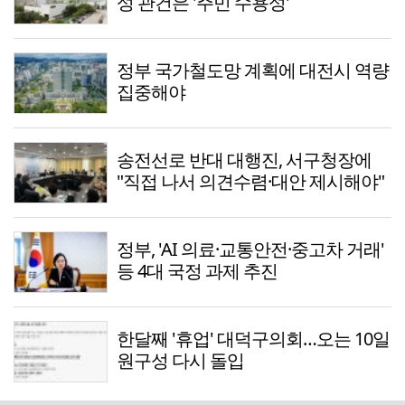
성 관건은 '주민 수용성'
정부 국가철도망 계획에 대전시 역량
집중해야
송전선로 반대 대행진, 서구청장에
"직접 나서 의견수렴·대안 제시해야"
정부, 'AI 의료·교통안전·중고차 거래'
등 4대 국정 과제 추진
한달째 '휴업' 대덕구의회…오는 10일
원구성 다시 돌입