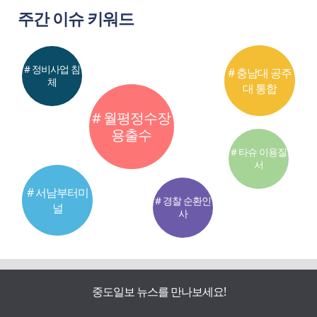
주간 이슈 키워드
# 정비사업 침
# 충남대 공주
체
대 통합
# 월평정수장
용출수
# 타슈 이용질
서
# 서남부터미
# 경찰 순환인
널
사
중도일보 뉴스를 만나보세요!