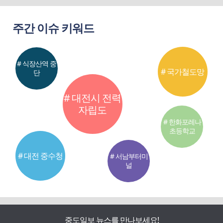
주간 이슈 키워드
# 식장산역 중
# 국가철도망
단
# 대전시 전력
자립도
# 한화포레나
초등학교
# 대전 중수청
# 서남부터미
널
중도일보 뉴스를 만나보세요!