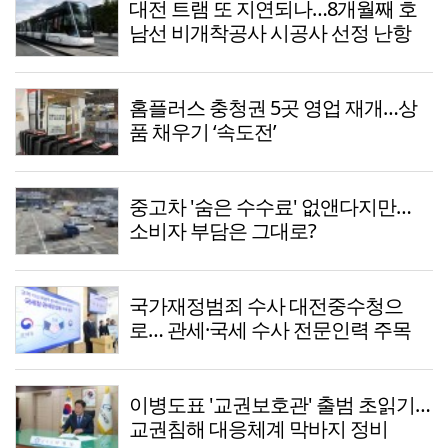
대전 트램 또 지연되나…8개월째 호
남선 비개착공사 시공사 선정 난항
홈플러스 충청권 5곳 영업 재개…상
품 채우기 ‘속도전’
중고차 '숨은 수수료' 없앤다지만…
소비자 부담은 그대로?
국가재정범죄 수사 대전중수청으
로… 관세·국세 수사 전문인력 주목
이병도표 '교권보호관' 출범 초읽기…
교권침해 대응체계 막바지 정비