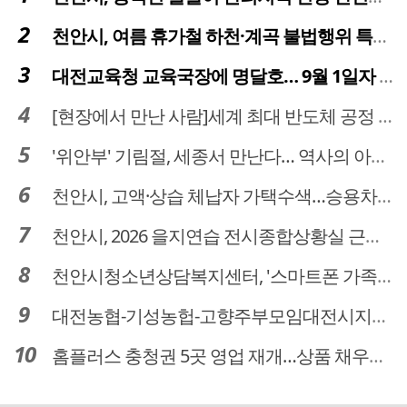
천안시, 여름 휴가철 하천·계곡 불법행위 특별단속
대전교육청 교육국장에 명달호… 9월 1일자 181명 인사
[현장에서 만난 사람]세계 최대 반도체 공정 장비 제조 기업 ASML 한종호 매니저
'위안부' 기림절, 세종서 만난다… 역사의 아픔 치유, '평화의 장'
천안시, 고액·상습 체납자 가택수색…승용차 압류·공매 착수
천안시, 2026 을지연습 전시종합상황실 근무자 사전교육
천안시청소년상담복지센터, '스마트폰 가족치유캠프' 운영
대전농협-기성농헙-고향주부모임대전시지회, 이심점심 중식지원 봉사활동
홈플러스 충청권 5곳 영업 재개…상품 채우기 ‘속도전’