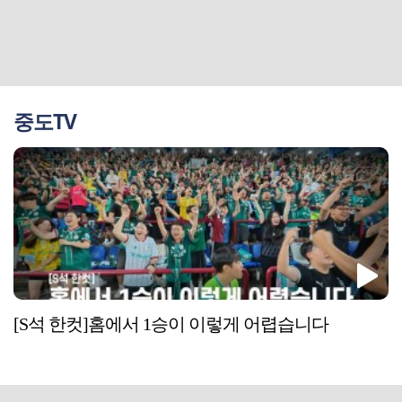
중도TV
[S석 한컷]홈에서 1승이 이렇게 어렵습니다