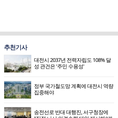
추천기사
대전시 2037년 전력자립도 108% 달
성 관건은 '주민 수용성'
정부 국가철도망 계획에 대전시 역량
집중해야
송전선로 반대 대행진, 서구청장에