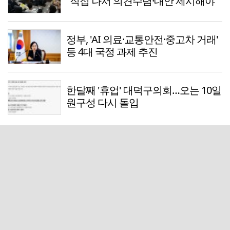
"직접 나서 의견수렴·대안 제시해야"
정부, 'AI 의료·교통안전·중고차 거래'
등 4대 국정 과제 추진
한달째 '휴업' 대덕구의회…오는 10일
원구성 다시 돌입