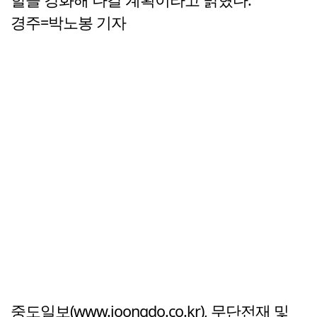
경주=박노봉 기자
중도일보(www.joongdo.co.kr), 무단전재 및