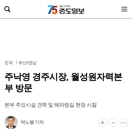
전국
부산/영남
주낙영 경주시장, 월성원자력본
부 방문
본부 주요시설 견학 및 해파랑길 현장 시찰
박노봉 기자