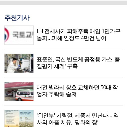
추천기사
LH 전세사기 피해주택 매입 1만가구
돌파…피해 인정도 4만건 넘어
표준연, 국산 반도체 공정용 가스 '품
질평가 체계' 구축
대전 빌라서 창호 교체하던 50대 작
업자 추락해 숨져
'위안부' 기림절, 세종서 만난다… 역
사의 아픔 치유, '평화의 장'