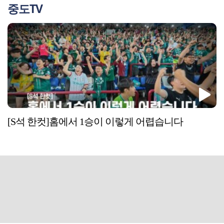
중도TV
[S석 한컷]홈에서 1승이 이렇게 어렵습니다