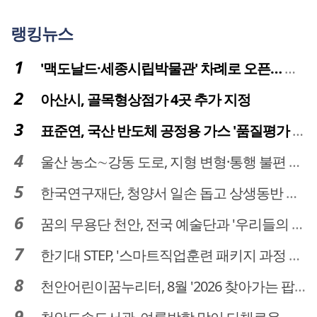
랭킹뉴스
'맥도날드·세종시립박물관' 차례로 오픈… 고운동 정주여건 좋아진다
아산시, 골목형상점가 4곳 추가 지정
표준연, 국산 반도체 공정용 가스 '품질평가 체계' 구축
울산 농소∼강동 도로, 지형 변형·통행 불편 해법 찾는다
한국연구재단, 청양서 일손 돕고 상생동반 친구맺기 봉사활동
꿈의 무용단 천안, 전국 예술단과 '우리들의 하모니' 선보여
한기대 STEP, '스마트직업훈련 패키지 과정 3기' 모집
천안어린이꿈누리터, 8월 '2026 찾아가는 팝업놀이터' 운영