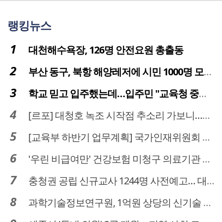
랭킹뉴스
대천해수욕장, 126명 안전요원 총출동
부산 동구, 북항 해양레저에 시민 1000명 모였다
학교 믿고 입주했는데…입주민 "교육청 중재 나서라"
[르포] 대청호 녹조 시작점 추소리 가보니…걷어내도 짙은 초록빛
[교육부 하반기 업무계획] 국가인재위원회 신설… 거점국립대 3곳 성장엔진·AI 분야 패키지 지원
'우린 비급여만' 건강보험 미청구 의료기관 대전 65곳 충남 31곳
충청권 공립 신규교사 1244명 사전예고… 대전 초등 34명서 4명으로
과학기술정보연구원, 1억원 상당의 신기술 기업 이전 완료