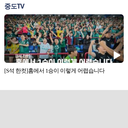
중도TV
[S석 한컷]홈에서 1승이 이렇게 어렵습니다