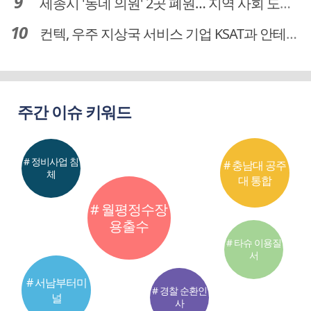
세종시 '동네 의원' 2곳 폐원… 지역 사회 도마 위
컨텍, 우주 지상국 서비스 기업 KSAT과 안테나 6기 계약 체결
주간 이슈 키워드
# 정비사업 침
# 충남대 공주
체
대 통합
# 월평정수장
용출수
# 타슈 이용질
서
# 서남부터미
# 경찰 순환인
널
사