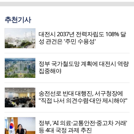
추천기사
대전시 2037년 전력자립도 108% 달
성 관건은 '주민 수용성'
정부 국가철도망 계획에 대전시 역량
집중해야
송전선로 반대 대행진, 서구청장에
"직접 나서 의견수렴·대안 제시해야"
정부, 'AI 의료·교통안전·중고차 거래'
등 4대 국정 과제 추진