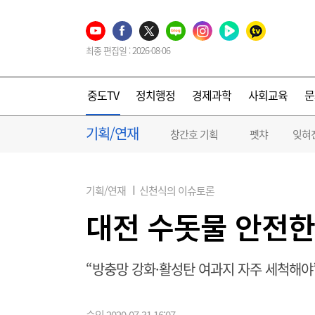
최종 편집일 : 2026-08-06
중도TV
정치행정
경제과학
사회교육
문
기획/연재
창간호 기획
펫챠
잊혀
기획/연재
신천식의 이슈토론
대전 수돗물 안전한
“방충망 강화·활성탄 여과지 자주 세척해야