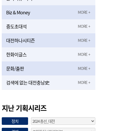
Biz & Money
중도초대석
대전하나시티즌
한화이글스
문화/출판
검색에 없는 대전충남史
지난 기획시리즈
정치