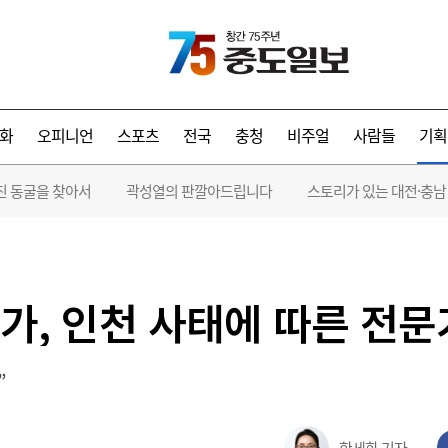
화
오피니언
스포츠
전국
충청
비주얼
사람들
기획
진 동굴을 찾아서
곽성열의 판깔아드립니다
스토리가 있는 대전·충남
가, 인천 사태에 따른 전문
”