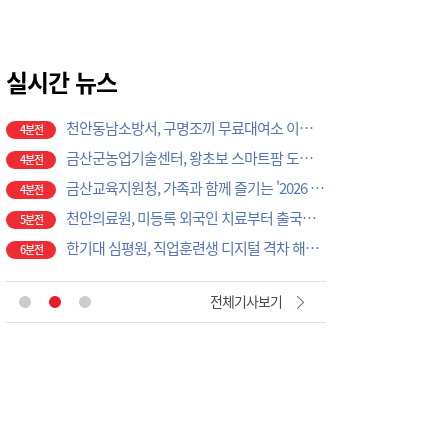
천안동남소방서, 구명조끼 무료대여소 이용 당부
4분전
금산군농업기술센터, 왕초보 스마트팜 도전과정 운영
4분전
금산교육지원청, 가족과 함께 즐기는 '2026 온가족 드론 체험 캠프' 운영
실시간 뉴스
4분전
천안의료원, 미등록 외국인 치료부터 출국까지 안전하게 도와
5분전
한기대 심평원, 직업훈련생 디지털 격차 해소 '앞장'
6분전
상명해외봉사단, 몽골 봉사활동 마치고 해단식 개최
6분전
남서울대 SW미래채움 충남센터, '전국 고교 AI·SW챌린지' 3개 부문 수상
7분전
단국대 조정희 교수 연구진, 성균관대 연구팀과 폐암 재발 부르는 분자표적항암제 내성 원인 규명
7분전
천안법원, 매달 10% 배당 미끼 코인 투자 권유한 일당 실형
7분전
천안시, 여름방학 맞아 아이 국가예방접종 권장
3분전
전체기사보기
단국대병원, 응급 산모 이송 대비 실무 전문 워크숍 개최
3분전
천안시, 폭염 대비 주요 도로변 살수 작업 현장 점검
3분전
충남혁신센터, 오픈이노베이션 밋업 데이 4차례 운영
4분전
정서·문화 치유공간 마음돌봄복지마을 조성사업 순항…공정률 40%
4분전