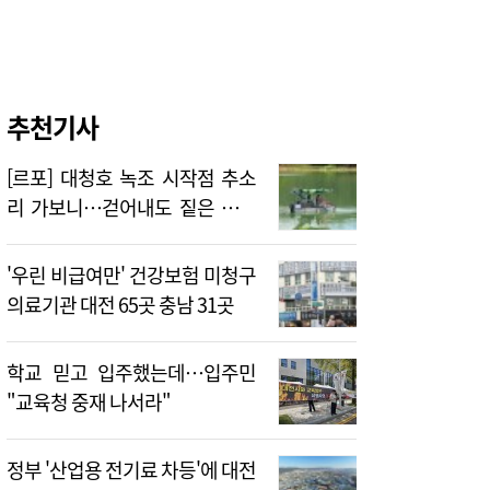
추천기사
[르포] 대청호 녹조 시작점 추소
리 가보니…걷어내도 짙은 초록
빛
'우린 비급여만' 건강보험 미청구
의료기관 대전 65곳 충남 31곳
학교 믿고 입주했는데…입주민
"교육청 중재 나서라"
정부 '산업용 전기료 차등'에 대전