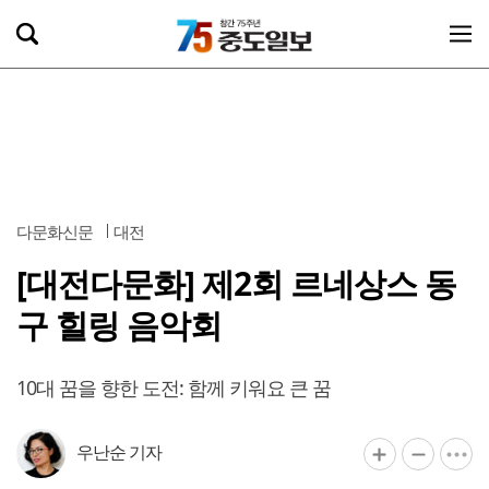
다문화신문
대전
[대전다문화] 제2회 르네상스 동
구 힐링 음악회
10대 꿈을 향한 도전: 함께 키워요 큰 꿈
우난순 기자