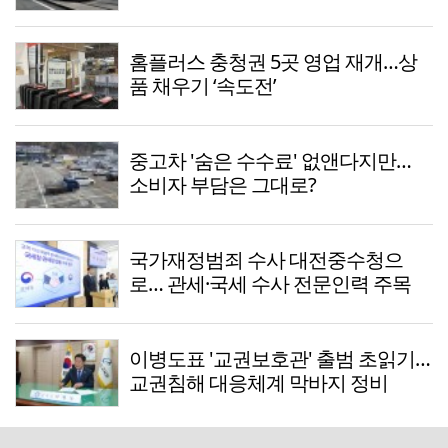
홈플러스 충청권 5곳 영업 재개…상
품 채우기 ‘속도전’
중고차 '숨은 수수료' 없앤다지만…
소비자 부담은 그대로?
국가재정범죄 수사 대전중수청으
로… 관세·국세 수사 전문인력 주목
이병도표 '교권보호관' 출범 초읽기…
교권침해 대응체계 막바지 정비