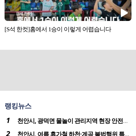
[S석 한컷]홈에서 1승이 이렇게 어렵습니다
랭킹뉴스
천안시, 광덕면 물놀이 관리지역 현장 안전점검 실시
천안시, 여름 휴가철 하천·계곡 불법행위 특별단속