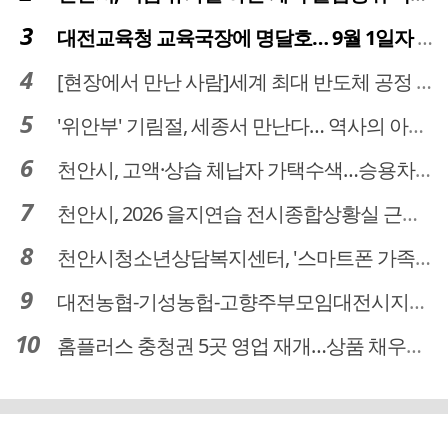
대전교육청 교육국장에 명달호… 9월 1일자 181명 인사
[현장에서 만난 사람]세계 최대 반도체 공정 장비 제조 기업 ASML 한종호 매니저
'위안부' 기림절, 세종서 만난다… 역사의 아픔 치유, '평화의 장'
천안시, 고액·상습 체납자 가택수색…승용차 압류·공매 착수
천안시, 2026 을지연습 전시종합상황실 근무자 사전교육
천안시청소년상담복지센터, '스마트폰 가족치유캠프' 운영
대전농협-기성농헙-고향주부모임대전시지회, 이심점심 중식지원 봉사활동
홈플러스 충청권 5곳 영업 재개…상품 채우기 ‘속도전’