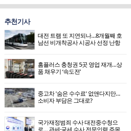
추천기사
대전 트램 또 지연되나…8개월째 호
남선 비개착공사 시공사 선정 난항
홈플러스 충청권 5곳 영업 재개…상
품 채우기 ‘속도전’
중고차 '숨은 수수료' 없앤다지만…
소비자 부담은 그대로?
국가재정범죄 수사 대전중수청으
로… 관세·국세 수사 전문인력 주목