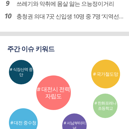
쓰레기와 악취에 몸살 앓는 으능정이거리
충청권 의대 7곳 신입생 10명 중 7명 ‘지역선발’… 대전도 69.7%
주간 이슈 키워드
# 식장산역 중
# 국가철도망
단
# 대전시 전력
자립도
# 한화포레나
초등학교
# 대전 중수청
# 서남부터미
널