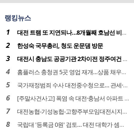
랭킹뉴스
대전 트램 또 지연되나…8개월째 호남선 비개착공사 시공사 선정 난항
한성숙 국무총리, 청도 운문댐 방문
대전시 충남도 공공기관 2차이전 정주여건 확보 시급
홈플러스 충청권 5곳 영업 재개…상품 채우기 ‘속도전’
국가재정범죄 수사 대전중수청으로… 관세·국세 수사 전문인력 주목
[주말사건사고] 폭염 속 대전·충남서 아파트 화재·정전 잇따라…주민 대피·불편
대전농협-기성농헙-고향주부모임대전시지회, 이심점심 중식지원 봉사활동
국립대 '등록금 0원' 검토… 대전 대학가 셈법 복잡