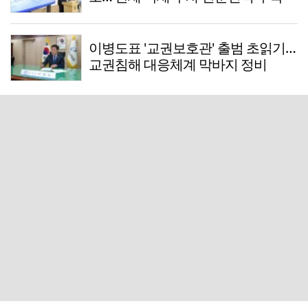
이병도표 '교권보호관' 출범 초읽기…
교권침해 대응체계 막바지 정비