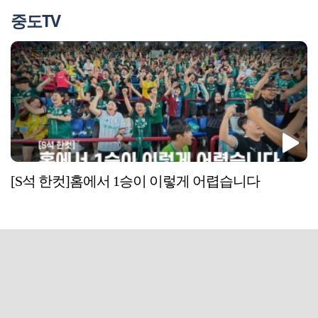
중도TV
[S석 한컷]홈에서 1승이 이렇게 어렵습니다