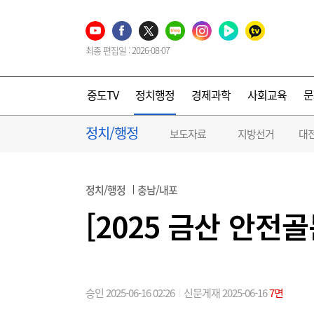
최종 편집일 : 2026-08-07
중도TV
정치행정
경제과학
사회교육
문
정치/행정
보도자료
지방선거
대
정치/행정
충남/내포
[2025 금산 안전
승인 2025-06-16 02:26
신문게재 2025-06-16
7면