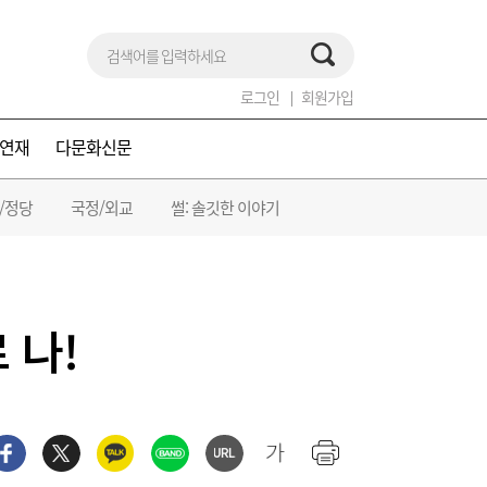
로그인
회원가입
연재
다문화신문
/정당
국정/외교
썰: 솔깃한 이야기
 나!