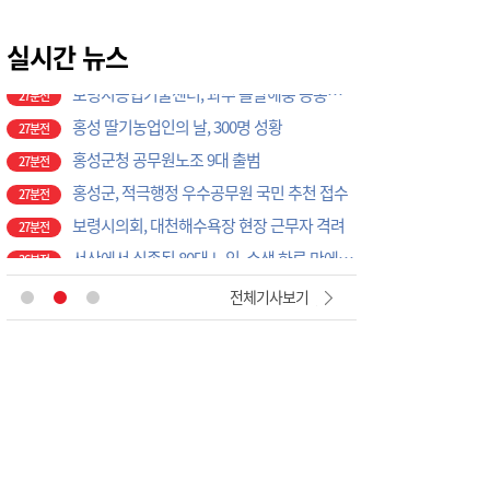
보령시, 물가안정 대책 논의
27분전
보령시농업기술센터, 과수 돌발해충 공동방제 나선다
실시간 뉴스
27분전
홍성 딸기농업인의 날, 300명 성황
27분전
홍성군청 공무원노조 9대 출범
27분전
홍성군, 적극행정 우수공무원 국민 추천 접수
27분전
보령시의회, 대천해수욕장 현장 근무자 격려
27분전
서산에서 실종된 80대 노인, 수색 하루 만에 숨진 채 발견
36분전
서산 운산면 교회 화재…10여 분 만에 진화, 인명피해 없어
44분전
'맥도날드·세종시립박물관' 차례로 오픈… 고운동 정주여건 좋아진다
4분전
전체기사보기
"폭염 속 시원한 나눔", 서산 지곡면 ㈜에코솔루션, 도로 살수 봉사로 주민 안전 지킨다
17분전
제주도교육청, 현장체험학습 외부 안전요원 연수비 최대 100명 지원
17분전
홍성군의회, 건설기계 공영주기장 설치 논의
26분전
홍성 학생 32명, 중국서 독립운동 역사 현장 탐방
26분전