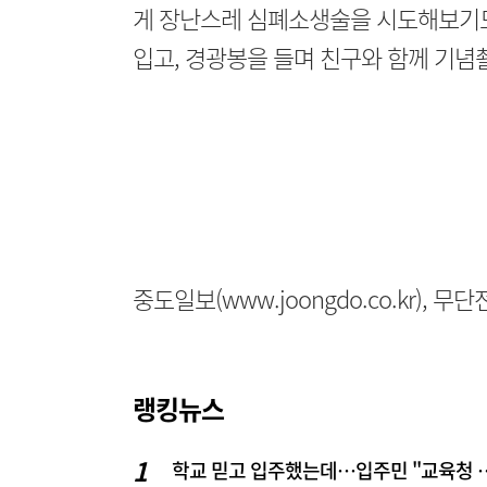
게 장난스레 심폐소생술을 시도해보기도
입고, 경광봉을 들며 친구와 함께 기념
중도일보(www.joongdo.co.kr), 
랭킹뉴스
학교 믿고 입주했는데…입주