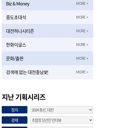
Biz & Money
중도초대석
대전하나시티즌
한화이글스
문화/출판
검색에 없는 대전충남史
지난 기획시리즈
정치
경제