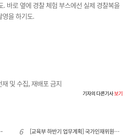
. 바로 옆에 경찰 체험 부스에선 실제 경찰복을
촬영을 하기도.
무단전재 및 수집, 재배포 금지
기자의 다른기사
보기
민 "교육청 중재 나서라"
[교육부 하반기 업무계획] 국가인재위원회 신설… 거점국립대 3곳 성장엔진·AI 분야 패키지 지원