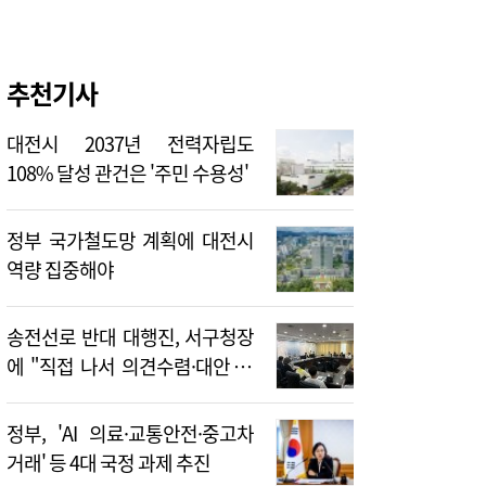
추천기사
대전시 2037년 전력자립도
108% 달성 관건은 '주민 수용성'
정부 국가철도망 계획에 대전시
역량 집중해야
송전선로 반대 대행진, 서구청장
에 "직접 나서 의견수렴·대안 제
시해야"
정부, 'AI 의료·교통안전·중고차
거래' 등 4대 국정 과제 추진