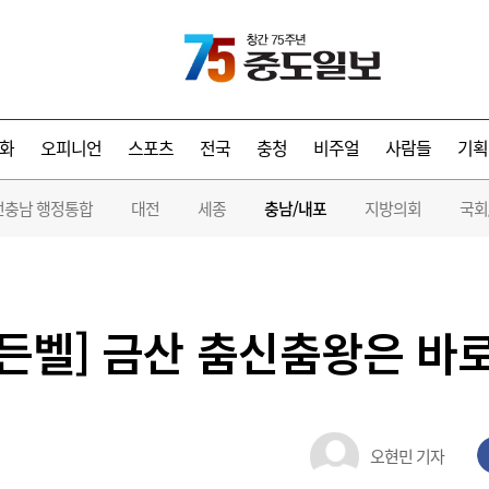
화
오피니언
스포츠
전국
충청
비주얼
사람들
기획
전충남 행정통합
대전
세종
충남/내포
지방의회
국회
골든벨] 금산 춤신춤왕은 바로
오현민 기자