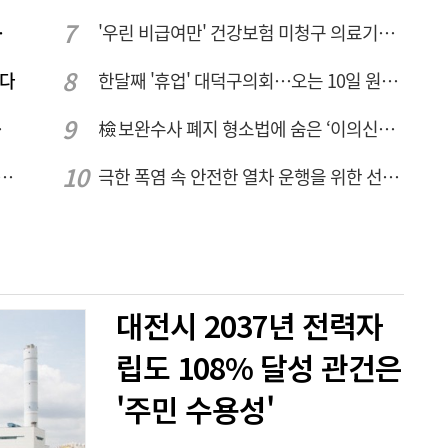
량 집중해야
'우린 비급여만' 건강보험 미청구 의료기관 대전 65곳 충남 31곳
짠다
한달째 '휴업' 대덕구의회…오는 10일 원구성 다시 돌입
민 수용성'
檢 보완수사 폐지 형소법에 숨은 ‘이의신청 3개월 제한’…황운하는 30일 추진
호 녹조 시작점 추소리 가보니…걷어내도 짙은 초록빛
극한 폭염 속 안전한 열차 운행을 위한 선로관리
대전시 2037년 전력자
립도 108% 달성 관건은
'주민 수용성'