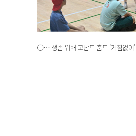
○… 생존 위해 고난도 춤도 '거침없이'