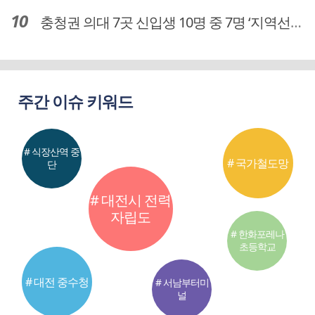
충청권 의대 7곳 신입생 10명 중 7명 ‘지역선발’… 대전도 69.7%
주간 이슈 키워드
# 식장산역 중
# 국가철도망
단
# 대전시 전력
자립도
# 한화포레나
초등학교
# 대전 중수청
# 서남부터미
널