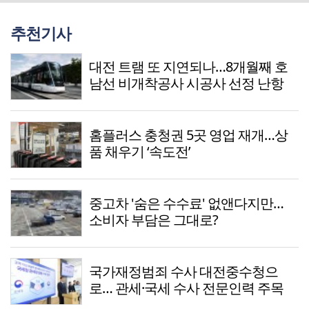
추천기사
대전 트램 또 지연되나…8개월째 호
남선 비개착공사 시공사 선정 난항
홈플러스 충청권 5곳 영업 재개…상
품 채우기 ‘속도전’
중고차 '숨은 수수료' 없앤다지만…
소비자 부담은 그대로?
국가재정범죄 수사 대전중수청으
로… 관세·국세 수사 전문인력 주목