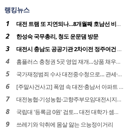
랭킹뉴스
대전 트램 또 지연되나…8개월째 호남선 비개착공사 시공사 선정 난항
한성숙 국무총리, 청도 운문댐 방문
대전시 충남도 공공기관 2차이전 정주여건 확보 시급
홈플러스 충청권 5곳 영업 재개…상품 채우기 ‘속도전’
국가재정범죄 수사 대전중수청으로… 관세·국세 수사 전문인력 주목
[주말사건사고] 폭염 속 대전·충남서 아파트 화재·정전 잇따라…주민 대피·불편
대전농협-기성농헙-고향주부모임대전시지회, 이심점심 중식지원 봉사활동
국립대 '등록금 0원' 검토… 대전 대학가 셈법 복잡
쓰레기와 악취에 몸살 앓는 으능정이거리