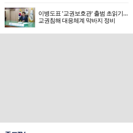
이병도표 '교권보호관' 출범 초읽기…
교권침해 대응체계 막바지 정비