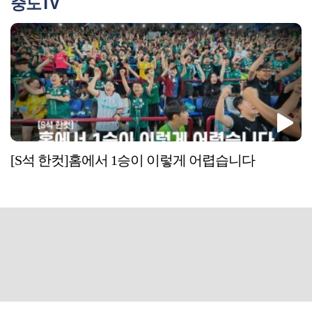
중도TV
[S석 한컷]홈에서 1승이 이렇게 어렵습니다