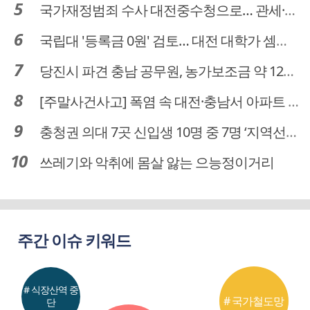
국가재정범죄 수사 대전중수청으로… 관세·국세 수사 전문인력 주목
국립대 '등록금 0원' 검토… 대전 대학가 셈법 복잡
당진시 파견 충남 공무원, 농가보조금 약 12억 원 횡령…충남도, "엄정 조치할 것"
[주말사건사고] 폭염 속 대전·충남서 아파트 화재·정전 잇따라…주민 대피·불편
충청권 의대 7곳 신입생 10명 중 7명 ‘지역선발’… 대전도 69.7%
쓰레기와 악취에 몸살 앓는 으능정이거리
주간 이슈 키워드
# 식장산역 중
# 국가철도망
단