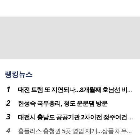
랭킹뉴스
대전 트램 또 지연되나…8개월째 호남선 비개착공사 시공사 선정 난항
한성숙 국무총리, 청도 운문댐 방문
대전시 충남도 공공기관 2차이전 정주여건 확보 시급
홈플러스 충청권 5곳 영업 재개…상품 채우기 ‘속도전’