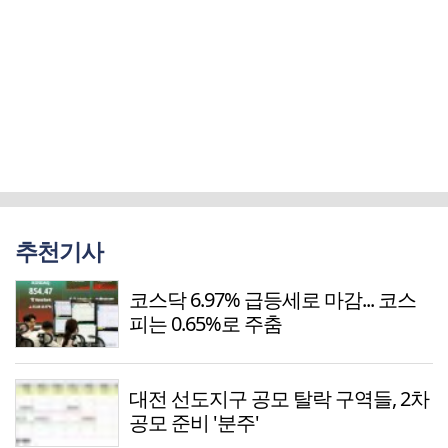
추천기사
코스닥 6.97% 급등세로 마감... 코스
피는 0.65%로 주춤
대전 선도지구 공모 탈락 구역들, 2차
공모 준비 '분주'