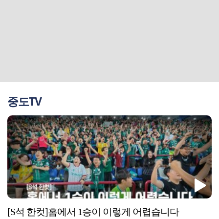
중도TV
[S석 한컷]홈에서 1승이 이렇게 어렵습니다