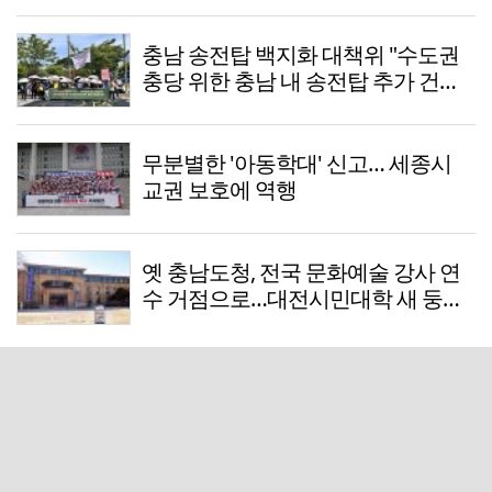
충남 송전탑 백지화 대책위 "수도권
충당 위한 충남 내 송전탑 추가 건설,
결사반대"
무분별한 '아동학대' 신고… 세종시
교권 보호에 역행
옛 충남도청, 전국 문화예술 강사 연
수 거점으로…대전시민대학 새 둥지
는 아직