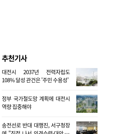
추천기사
대전시 2037년 전력자립도
108% 달성 관건은 '주민 수용성'
정부 국가철도망 계획에 대전시
역량 집중해야
송전선로 반대 대행진, 서구청장
에 "직접 나서 의견수렴·대안 제