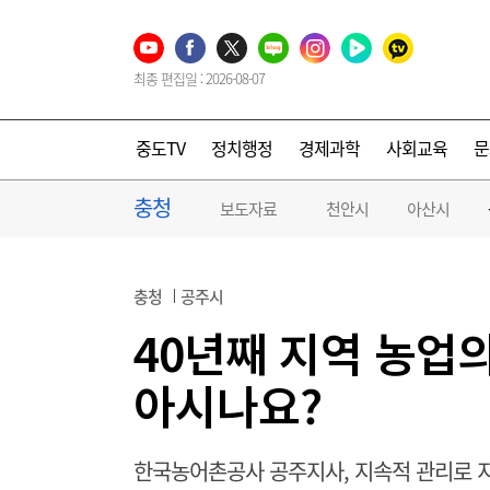
최종 편집일 : 2026-08-07
중도TV
정치행정
경제과학
사회교육
문
충청
보도자료
천안시
아산시
충청
공주시
40년째 지역 농업의
아시나요?
한국농어촌공사 공주지사, 지속적 관리로 