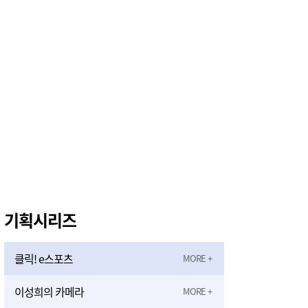
공주시, 고향사랑기부금으로 취약계층 아동 치아교정 지원 나선다
26분전
송무경 공주시 부시장, 물놀이 위험지역 불시점검…현장 안전관리 '이상 무'
39분전
기획시리즈
클릭! e스포츠
이성희의 카메라