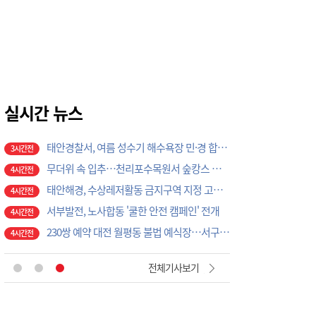
26분전
송무경 공주시 부시장, 물놀이 위험지역 불시점검…현장 안전관리 '이상 무'
39분전
‘안전모를 착용합시다’
2시간전
건국대 글로컬캠퍼스 RISE사업단, ISO 국제표준 심사원 교육 성료
2시간전
예산소방서, 하반기 의용소방대원 모집…24일까지 접수
3시간전
예산 고덕면 새마을협의회, 취약계층 주거환경 개선 앞장…독거노인 가구 싱크대 교체
실시간 뉴스
3시간전
예산 삽교읍 새마을지도자협의회, 도로변 예초·공원 정비…주민 안전환경 조성
3시간전
태안경찰서, 여름 성수기 해수욕장 민·경 합동 순찰 릴레이 추진
3시간전
무더위 속 입추…천리포수목원서 숲캉스 즐겨요!
4시간전
태안해경, 수상레저활동 금지구역 지정 고시 개정
4시간전
서부발전, 노사합동 '쿨한 안전 캠페인' 전개
4시간전
230쌍 예약 대전 월평동 불법 예식장…서구의회 예비부부 피해 대책 촉구
4시간전
청소년이 제안한 지방소멸 대응 아이디어…공주고 학생 동아리 ‘저스티스’, 공주시에 정책 제안
7분전
전체기사보기
태안소방서, 의용소방대와 함께 폭염 속 이웃 안전지킴이 활동
10분전
공주시 탄천면 새마을부녀회, 취약계층에 ‘사랑의 반찬’ 나눔
22분전