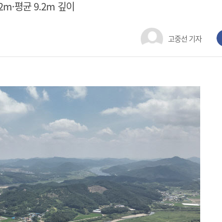
m·평균 9.2m 깊이
고중선 기자