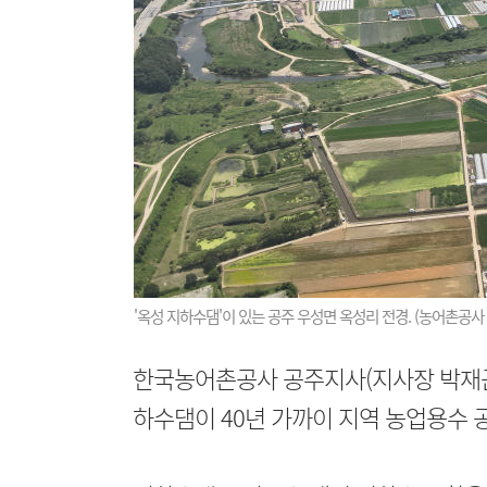
'옥성 지하수댐'이 있는 공주 우성면 옥성리 전경. (농어촌공사
한국농어촌공사 공주지사(지사장 박재근
하수댐이 40년 가까이 지역 농업용수 