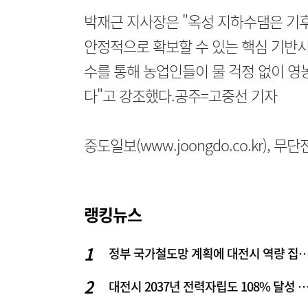
박재근 지사장은 "옥성 지하수댐은 기
안정적으로 확보할 수 있는 핵심 기반시
수를 통해 농업인들이 물 걱정 없이 영
다"고 강조했다.공주=고중선 기자
중도일보(www.joongdo.co.kr), 
랭킹뉴스
정부 국가철도망 계획에 대전시 역
대전시 2037년 전력자립도 108% 달성 관건은 '주