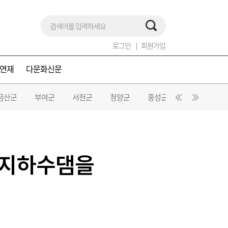
로그인
회원가입
연재
다문화신문
금산군
부여군
서천군
청양군
홍성군
예산군
성 지하수댐을