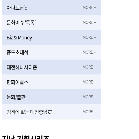
아파트info
문화이슈 ‘톡톡’
Biz & Money
중도초대석
대전하나시티즌
한화이글스
문화/출판
검색에 없는 대전충남史
지난 기획시리즈