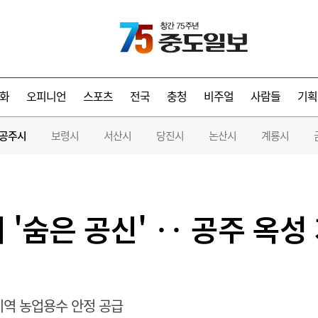
화
오피니언
스포츠
전국
충청
비주얼
사람들
기획
공주시
보령시
서산시
당진시
논산시
계룡시
 '숨은 공신' ‥ 공주 옥
지역 농업용수 안정 공급