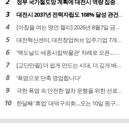
정부 국가철도망 계획에 대전시 역량 집중해야
대전시 2037년 전력자립도 108% 달성 관건은 '주민 수용성'
[아침을 여는 명언 캘리] 2026년 8월7일 금요일
대전혁신센터, 대전창업허브 입주기업 7개사 모집
'맥도날드·세종시립박물관' 차례로 오픈… 고운동 정주여건 좋아진다
[교단만필] 더 쉽게 만드는 시대, 더 깊게 배우는 교육
‘폭염으로 단축 영업합니다’
극한 폭염 속 안전한 열차 운행을 위한 선로관리
한달째 '휴업' 대덕구의회…오는 10일 원구성 다시 돌입