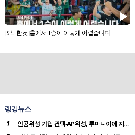
[S석 한컷]홈에서 1승이 이렇게 어렵습니다
랭킹뉴스
인공위성 기업 컨텍-AP위성, 루마니아에 지상국 시스템 전수