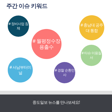
주간 이슈 키워드
# 정비사업 침
# 충남대 공주
체
대 통합
# 월평정수장
용출수
# 타슈 이용질
서
# 서남부터미
# 경찰 순환인
널
사
중도일보 뉴스를 만나보세요!