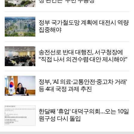
정부 국가철도망 계획에 대전시 역량
집중해야
송전선로 반대 대행진, 서구청장에
"직접 나서 의견수렴·대안 제시해야"
정부, 'AI 의료·교통안전·중고차 거래'
등 4대 국정 과제 추진
한달째 '휴업' 대덕구의회…오는 10일
원구성 다시 돌입