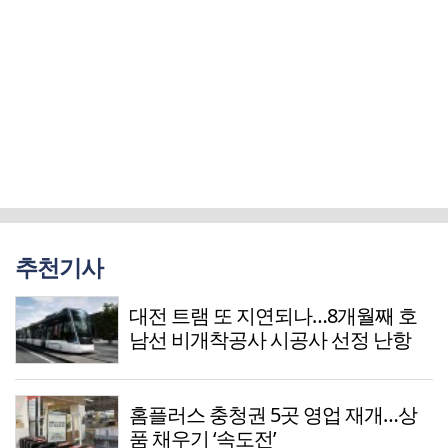
추천기사
대전 트램 또 지연되나…8개월째 호
남선 비개착공사 시공사 선정 난항
홈플러스 충청권 5곳 영업 재개…상
품 채우기 ‘속도전’