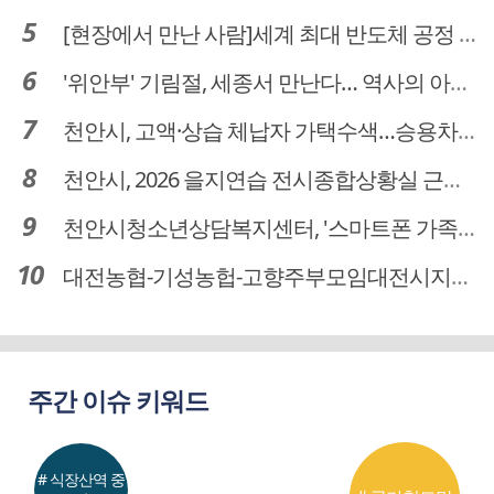
[현장에서 만난 사람]세계 최대 반도체 공정 장비 제조 기업 ASML 한종호 매니저
'위안부' 기림절, 세종서 만난다… 역사의 아픔 치유, '평화의 장'
천안시, 고액·상습 체납자 가택수색…승용차 압류·공매 착수
천안시, 2026 을지연습 전시종합상황실 근무자 사전교육
천안시청소년상담복지센터, '스마트폰 가족치유캠프' 운영
대전농협-기성농헙-고향주부모임대전시지회, 이심점심 중식지원 봉사활동
주간 이슈 키워드
# 식장산역 중