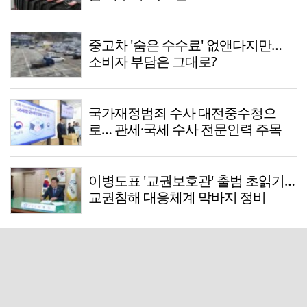
중고차 '숨은 수수료' 없앤다지만…
소비자 부담은 그대로?
국가재정범죄 수사 대전중수청으
로… 관세·국세 수사 전문인력 주목
이병도표 '교권보호관' 출범 초읽기…
교권침해 대응체계 막바지 정비