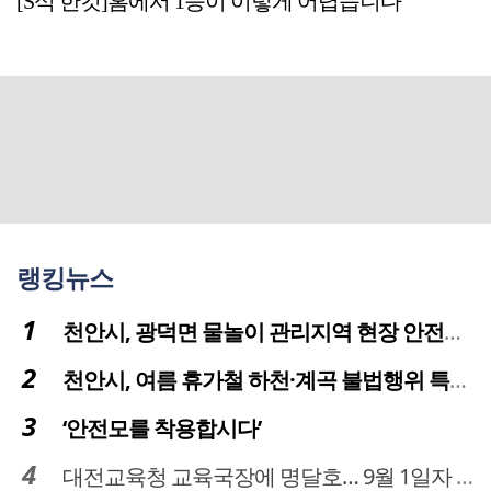
[S석 한컷]홈에서 1승이 이렇게 어렵습니다
랭킹뉴스
천안시, 광덕면 물놀이 관리지역 현장 안전점검 실시
천안시, 여름 휴가철 하천·계곡 불법행위 특별단속
‘안전모를 착용합시다’
대전교육청 교육국장에 명달호… 9월 1일자 181명 인사