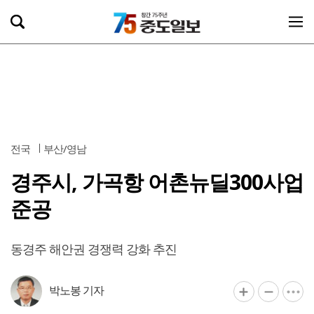
전국
부산/영남
경주시, 가곡항 어촌뉴딜300사업
준공
동경주 해안권 경쟁력 강화 추진
박노봉 기자