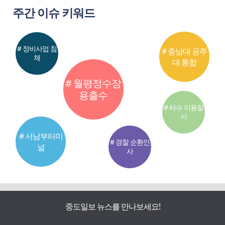
주간 이슈 키워드
# 정비사업 침
# 충남대 공주
체
대 통합
# 월평정수장
용출수
# 타슈 이용질
서
# 서남부터미
# 경찰 순환인
널
사
중도일보 뉴스를 만나보세요!