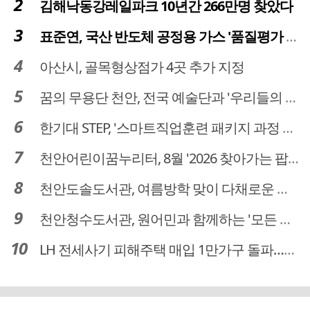
김해낙동강레일파크 10년간 266만명 찾았다
표준연, 국산 반도체 공정용 가스 '품질평가 체계' 구축
아산시, 골목형상점가 4곳 추가 지정
꿈의 무용단 천안, 전국 예술단과 '우리들의 하모니' 선보여
한기대 STEP, '스마트직업훈련 패키지 과정 3기' 모집
천안어린이꿈누리터, 8월 '2026 찾아가는 팝업놀이터' 운영
천안도솔도서관, 여름방학 맞이 다채로운 독서문화 프로그램 운영
천안청수도서관, 원어민과 함께하는 '모든 영어 모든 독서' 운영
LH 전세사기 피해주택 매입 1만가구 돌파…피해 인정도 4만건 넘어