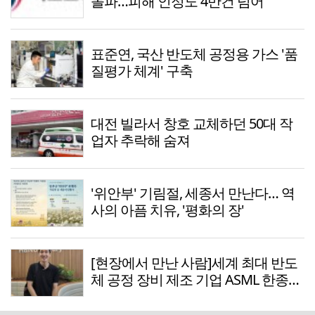
돌파…피해 인정도 4만건 넘어
표준연, 국산 반도체 공정용 가스 '품
질평가 체계' 구축
대전 빌라서 창호 교체하던 50대 작
업자 추락해 숨져
'위안부' 기림절, 세종서 만난다… 역
사의 아픔 치유, '평화의 장'
[현장에서 만난 사람]세계 최대 반도
체 공정 장비 제조 기업 ASML 한종호
매니저