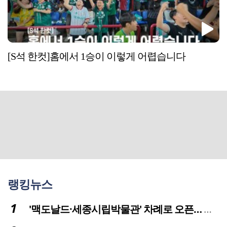
[S석 한컷]홈에서 1승이 이렇게 어렵습니다
랭킹뉴스
'맥도날드·세종시립박물관' 차례로 오픈… 고운동 정주여건 좋아진다