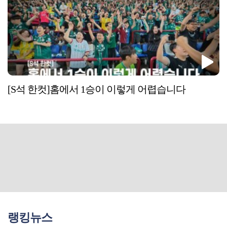
[S석 한컷]홈에서 1승이 이렇게 어렵습니다
랭킹뉴스