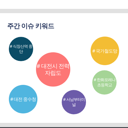
주간 이슈 키워드
# 식장산역 중
# 국가철도망
단
# 대전시 전력
자립도
# 한화포레나
초등학교
# 대전 중수청
# 서남부터미
널