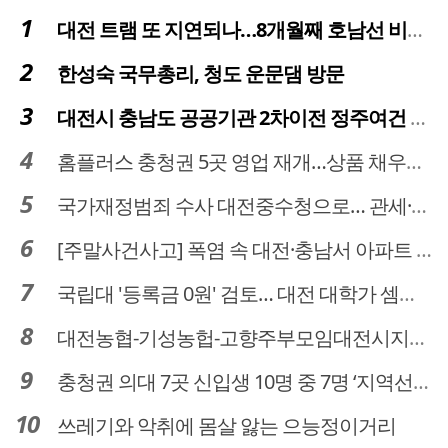
대전 트램 또 지연되나…8개월째 호남선 비개착공사 시공사 선정 난항
한성숙 국무총리, 청도 운문댐 방문
대전시 충남도 공공기관 2차이전 정주여건 확보 시급
홈플러스 충청권 5곳 영업 재개…상품 채우기 ‘속도전’
국가재정범죄 수사 대전중수청으로… 관세·국세 수사 전문인력 주목
[주말사건사고] 폭염 속 대전·충남서 아파트 화재·정전 잇따라…주민 대피·불편
국립대 '등록금 0원' 검토… 대전 대학가 셈법 복잡
대전농협-기성농헙-고향주부모임대전시지회, 이심점심 중식지원 봉사활동
충청권 의대 7곳 신입생 10명 중 7명 ‘지역선발’… 대전도 69.7%
쓰레기와 악취에 몸살 앓는 으능정이거리