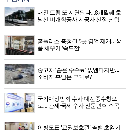
대전 트램 또 지연되나…8개월째 호
남선 비개착공사 시공사 선정 난항
홈플러스 충청권 5곳 영업 재개…상
품 채우기 ‘속도전’
중고차 '숨은 수수료' 없앤다지만…
소비자 부담은 그대로?
국가재정범죄 수사 대전중수청으
로… 관세·국세 수사 전문인력 주목
이병도표 '교권보호관' 출범 초읽기…