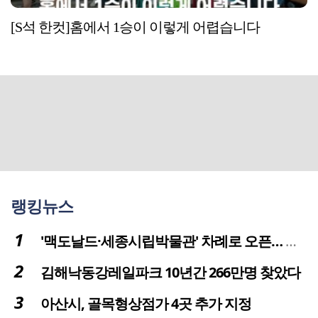
[S석 한컷]홈에서 1승이 이렇게 어렵습니다
랭킹뉴스
'맥도날드·세종시립박물관' 차례로 오픈… 고운동 정주여건 좋아진다
김해낙동강레일파크 10년간 266만명 찾았다
아산시, 골목형상점가 4곳 추가 지정