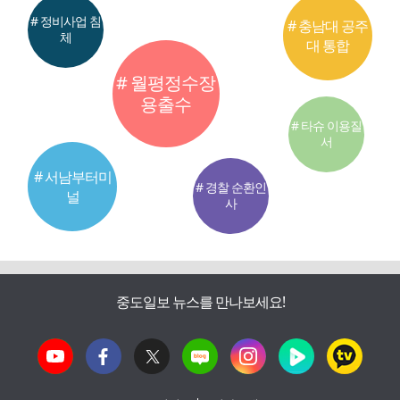
# 정비사업 침
# 충남대 공주
체
대 통합
# 월평정수장
용출수
# 타슈 이용질
서
# 서남부터미
# 경찰 순환인
널
사
중도일보 뉴스를 만나보세요!