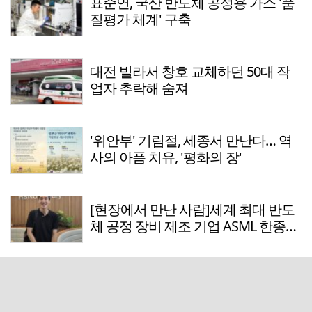
표준연, 국산 반도체 공정용 가스 '품
질평가 체계' 구축
대전 빌라서 창호 교체하던 50대 작
업자 추락해 숨져
'위안부' 기림절, 세종서 만난다… 역
사의 아픔 치유, '평화의 장'
[현장에서 만난 사람]세계 최대 반도
체 공정 장비 제조 기업 ASML 한종호
매니저