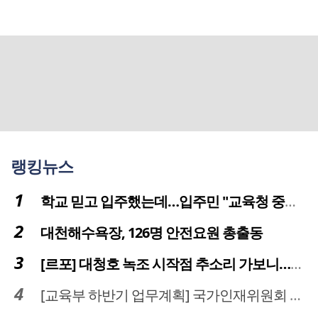
랭킹뉴스
학교 믿고 입주했는데…입주민 "교육청 중재 나서라"
대천해수욕장, 126명 안전요원 총출동
[르포] 대청호 녹조 시작점 추소리 가보니…걷어내도 짙은 초록빛
[교육부 하반기 업무계획] 국가인재위원회 신설… 거점국립대 3곳 성장엔진·AI 분야 패키지 지원