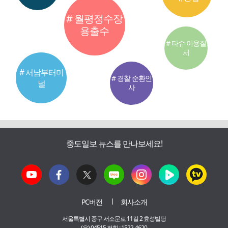
# 월평정수장
용출수
# 타슈 이용질
서
# 서남부터미
# 경찰 순환인
널
사
중도일보 뉴스를 만나보세요!
PC버전
회사소개
서울특별시 중구 서소문로 11길 2 효성빌딩
(우) 04515 전화 : 1522-4620