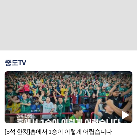
중도TV
[S석 한컷]홈에서 1승이 이렇게 어렵습니다