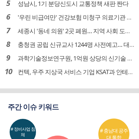
성남시, 1기 분당신도시 교통정책 새판 짠다
'우린 비급여만' 건강보험 미청구 의료기관 대전 65곳 충남 31곳
세종시 '동네 의원' 2곳 폐원… 지역 사회 도마 위
충청권 공립 신규교사 1244명 사전예고… 대전 초등 34명서 4명으로
과학기술정보연구원, 1억원 상당의 신기술 기업 이전 완료
컨텍, 우주 지상국 서비스 기업 KSAT과 안테나 6기 계약 체결
주간 이슈 키워드
# 정비사업 침
# 충남대 공주
체
대 통합