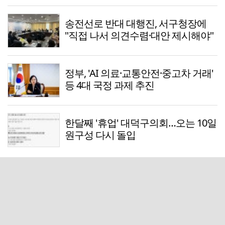
송전선로 반대 대행진, 서구청장에
"직접 나서 의견수렴·대안 제시해야"
정부, 'AI 의료·교통안전·중고차 거래'
등 4대 국정 과제 추진
한달째 '휴업' 대덕구의회…오는 10일
원구성 다시 돌입