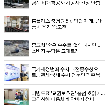
남선 비개착공사 시공사 선정 난항
홈플러스 충청권 5곳 영업 재개…상
품 채우기 ‘속도전’
중고차 '숨은 수수료' 없앤다지만…
소비자 부담은 그대로?
국가재정범죄 수사 대전중수청으
로… 관세·국세 수사 전문인력 주목
이병도표 '교권보호관' 출범 초읽기…
교권침해 대응체계 막바지 정비