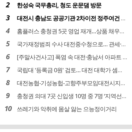
한성숙 국무총리, 청도 운문댐 방문
대전시 충남도 공공기관 2차이전 정주여건 확보 시급
홈플러스 충청권 5곳 영업 재개…상품 채우기 ‘속도전’
국가재정범죄 수사 대전중수청으로… 관세·국세 수사 전문인력 주목
[주말사건사고] 폭염 속 대전·충남서 아파트 화재·정전 잇따라…주민 대피·불편
국립대 '등록금 0원' 검토… 대전 대학가 셈법 복잡
대전농협-기성농헙-고향주부모임대전시지회, 이심점심 중식지원 봉사활동
충청권 의대 7곳 신입생 10명 중 7명 ‘지역선발’… 대전도 69.7%
쓰레기와 악취에 몸살 앓는 으능정이거리