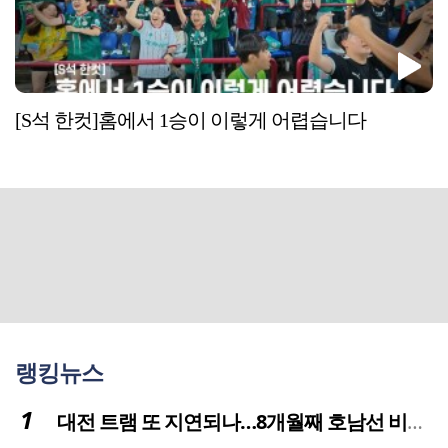
[S석 한컷]홈에서 1승이 이렇게 어렵습니다
랭킹뉴스
대전 트램 또 지연되나…8개월째 호남선 비개착공사 시공사 선정 난항