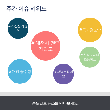
주간 이슈 키워드
# 식장산역 중
# 국가철도망
단
# 대전시 전력
자립도
# 한화포레나
초등학교
# 대전 중수청
# 서남부터미
널
중도일보 뉴스를 만나보세요!