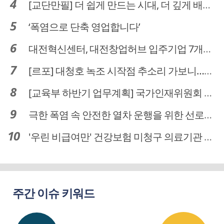
[교단만필] 더 쉽게 만드는 시대, 더 깊게 배우는 교육
‘폭염으로 단축 영업합니다’
대전혁신센터, 대전창업허브 입주기업 7개사 모집
[르포] 대청호 녹조 시작점 추소리 가보니…걷어내도 짙은 초록빛
[교육부 하반기 업무계획] 국가인재위원회 신설… 거점국립대 3곳 성장엔진·AI 분야 패키지 지원
극한 폭염 속 안전한 열차 운행을 위한 선로관리
'우린 비급여만' 건강보험 미청구 의료기관 대전 65곳 충남 31곳
주간 이슈 키워드