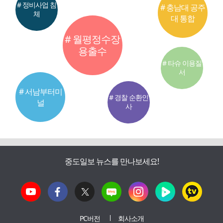
# 정비사업 침
# 충남대 공주
체
대 통합
# 월평정수장
용출수
# 타슈 이용질
서
# 서남부터미
# 경찰 순환인
널
사
중도일보 뉴스를 만나보세요!
PC버전
회사소개