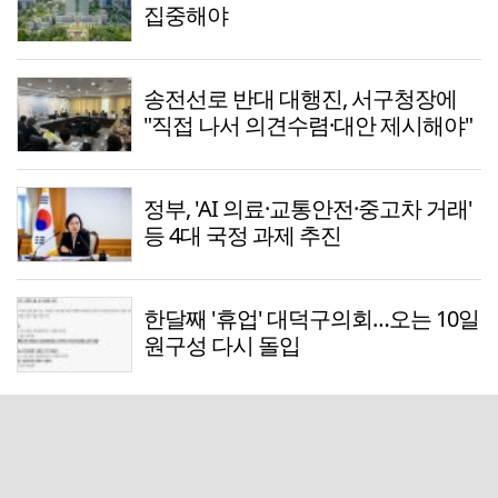
집중해야
송전선로 반대 대행진, 서구청장에
"직접 나서 의견수렴·대안 제시해야"
정부, 'AI 의료·교통안전·중고차 거래'
등 4대 국정 과제 추진
한달째 '휴업' 대덕구의회…오는 10일
원구성 다시 돌입