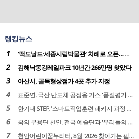
랭킹뉴스
'맥도날드·세종시립박물관' 차례로 오픈… 고운동 정주여건 좋아진다
김해낙동강레일파크 10년간 266만명 찾았다
아산시, 골목형상점가 4곳 추가 지정
표준연, 국산 반도체 공정용 가스 '품질평가 체계' 구축
한기대 STEP, '스마트직업훈련 패키지 과정 3기' 모집
꿈의 무용단 천안, 전국 예술단과 '우리들의 하모니' 선보여
천안어린이꿈누리터, 8월 '2026 찾아가는 팝업놀이터' 운영