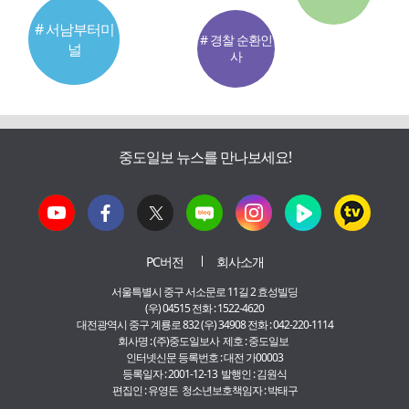
# 서남부터미
# 경찰 순환인
널
사
중도일보 뉴스를 만나보세요!
PC버전
회사소개
서울특별시 중구 서소문로 11길 2 효성빌딩
(우) 04515 전화 : 1522-4620
대전광역시 중구 계룡로 832 (우) 34908 전화 : 042-220-1114
회사명 : (주)중도일보사 제호 : 중도일보
인터넷신문 등록번호 : 대전 가00003
등록일자 : 2001-12-13 발행인 : 김원식
편집인 : 유영돈 청소년보호책임자 : 박태구