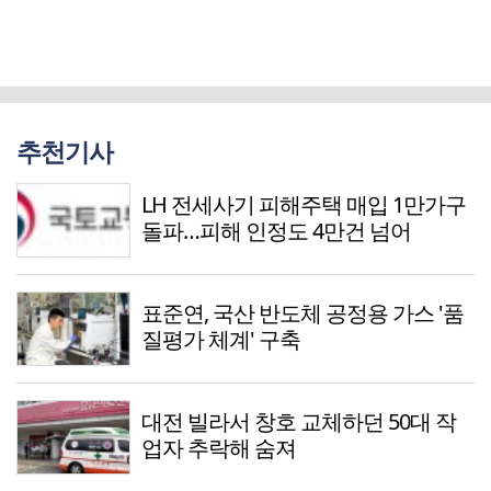
추천기사
LH 전세사기 피해주택 매입 1만가구
돌파…피해 인정도 4만건 넘어
표준연, 국산 반도체 공정용 가스 '품
질평가 체계' 구축
대전 빌라서 창호 교체하던 50대 작
업자 추락해 숨져