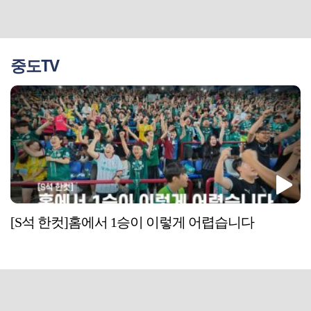
중도TV
[S석 한컷]홈에서 1승이 이렇게 어렵습니다