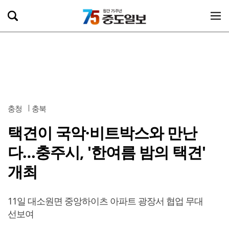
충청
충북
택견이 국악·비트박스와 만난
다…충주시, '한여름 밤의 택견'
개최
11일 대소원면 중앙하이츠 아파트 광장서 협업 무대
선보여