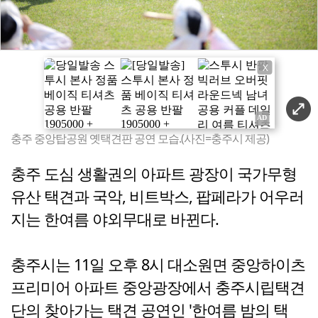
X
충주 중앙탑공원 옛택견판 공연 모습.(사진=충주시 제공)
충주 도심 생활권의 아파트 광장이 국가무형
유산 택견과 국악, 비트박스, 팝페라가 어우러
지는 한여름 야외무대로 바뀐다.
충주시는 11일 오후 8시 대소원면 중앙하이츠
프리미어 아파트 중앙광장에서 충주시립택견
단의 찾아가는 택견 공연인 '한여름 밤의 택