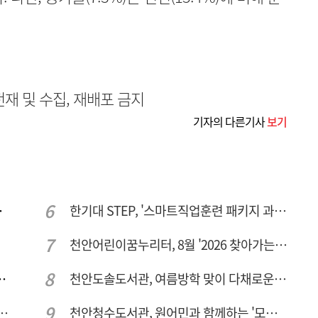
무단전재 및 수집, 재배포 금지
기자의 다른기사
보기
주여건 좋아진다
한기대 STEP, '스마트직업훈련 패키지 과정 3기' 모집
천안어린이꿈누리터, 8월 '2026 찾아가는 팝업놀이터' 운영
 변형·통행 불편 해법 찾는다
천안도솔도서관, 여름방학 맞이 다채로운 독서문화 프로그램 운영
체 공정용 가스 '품질평가 체계' 구축
천안청수도서관, 원어민과 함께하는 '모든 영어 모든 독서' 운영