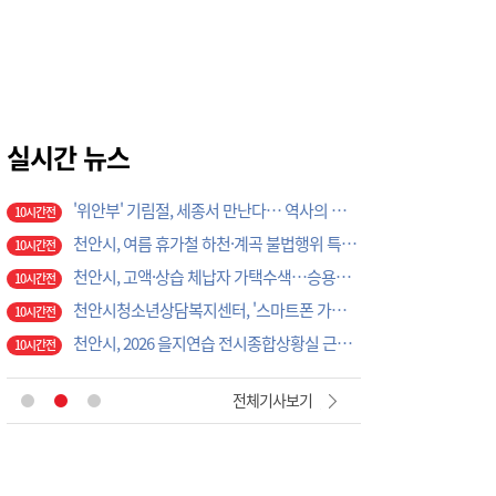
직장·공장 새마을운동 증평協, 아동·청소년에게 따뜻한 정 나눠
5시간전
곽명환 민주당 충주지역위원장, 지역 쌀 103t 쓰는 ㈜다농바이오 지원 모색
5시간전
홍성경찰, 농기계 사고 예방 총력
5시간전
보령 남포면, 광복절 태극기 캠페인 추진
5시간전
보령댐노인복지관, 폭염 대비 건강교육 실시
실시간 뉴스
5시간전
'위안부' 기림절, 세종서 만난다… 역사의 아픔 치유, '평화의 장'
10시간전
천안시, 여름 휴가철 하천·계곡 불법행위 특별단속
10시간전
천안시, 고액·상습 체납자 가택수색…승용차 압류·공매 착수
10시간전
천안시청소년상담복지센터, '스마트폰 가족치유캠프' 운영
10시간전
천안시, 2026 을지연습 전시종합상황실 근무자 사전교육
10시간전
천안시, 광덕면 물놀이 관리지역 현장 안전점검 실시
10시간전
충주시시설관리공단, 재난안전통신망 정기교신…현장 대응체계 강화
2시간전
전체기사보기
대전농협-기성농헙-고향주부모임대전시지회, 이심점심 중식지원 봉사활동
3시간전
부여소방서, 폭염 속 드론 띄웠더니…땡볕 밭일 어르신 포착 ‘긴급 귀가’
4시간전
이용우 부여군수, 폭염·화재 ‘복합재난’ 총력 대응…취약현장 직접 챙겼다
4시간전