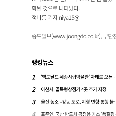
화된 것으로 나타났다.
정바름 기자 niya15@
중도일보(www.joongdo.co.kr), 
랭킹뉴스
'맥도날드·세종시립박물관' 차례로 오픈… 고운동 정
아산시, 골목형상점가 4곳 추가 지정
울산 농소∼강동 도로, 지형
표준연, 국산 반도