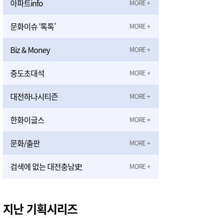
아파트info
문화이슈 ‘톡톡’
Biz & Money
중도초대석
대전하나시티즌
한화이글스
문화/출판
검색에 없는 대전충남史
지난 기획시리즈