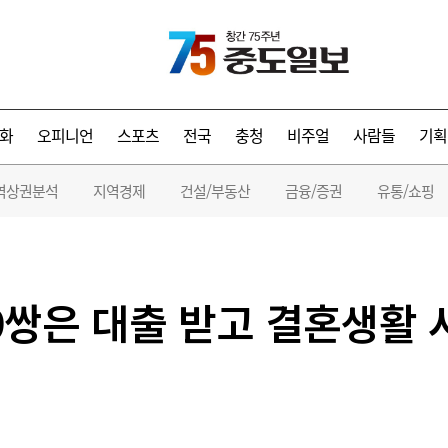
화
오피니언
스포츠
전국
충청
비주얼
사람들
기획
역상권분석
지역경제
건설/부동산
금융/증권
유통/쇼핑
 9쌍은 대출 받고 결혼생활 