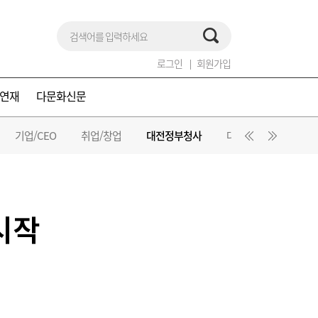
로그인
회원가입
연재
다문화신문
기업/CEO
취업/창업
대전정부청사
대덕특구
공사·
시작