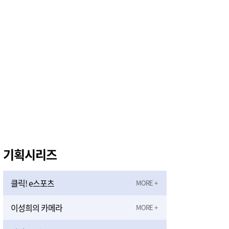
직장·공장 새마을운동 증평協, 아동·청소년에게 따뜻한 정 나눠
5시간전
기획시리즈
클릭! e스포츠
이성희의 카메라