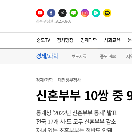
최종 편집일 : 2026-08-08
중도TV
정치행정
경제과학
사회교육
문
경제/과학
보도자료
중도 Plus
지
경제/과학
대전정부청사
신혼부부 10쌍 중
통계청 '2022년 신혼부부 통계' 발표
전국 17개 시·도 모두 신혼부부 감소
자녀 있는 초혼부부는 절반도 안돼