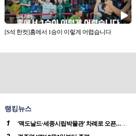
[S석 한컷]홈에서 1승이 이렇게 어렵습니다
랭킹뉴스
'맥도날드·세종시립박물관' 차례로 오픈… 고운동 정주여건 좋아진다