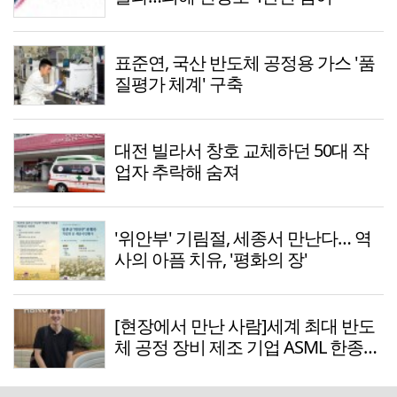
표준연, 국산 반도체 공정용 가스 '품
질평가 체계' 구축
대전 빌라서 창호 교체하던 50대 작
업자 추락해 숨져
'위안부' 기림절, 세종서 만난다… 역
사의 아픔 치유, '평화의 장'
[현장에서 만난 사람]세계 최대 반도
체 공정 장비 제조 기업 ASML 한종호
매니저