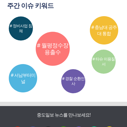
주간 이슈 키워드
# 정비사업 침
# 충남대 공주
체
대 통합
# 월평정수장
용출수
# 타슈 이용질
서
# 서남부터미
# 경찰 순환인
널
사
중도일보 뉴스를 만나보세요!