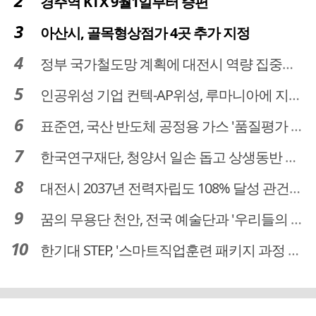
경주역 KTX 9월1일부터 증편
아산시, 골목형상점가 4곳 추가 지정
정부 국가철도망 계획에 대전시 역량 집중해야
인공위성 기업 컨텍-AP위성, 루마니아에 지상국 시스템 전수
표준연, 국산 반도체 공정용 가스 '품질평가 체계' 구축
한국연구재단, 청양서 일손 돕고 상생동반 친구맺기 봉사활동
대전시 2037년 전력자립도 108% 달성 관건은 '주민 수용성'
꿈의 무용단 천안, 전국 예술단과 '우리들의 하모니' 선보여
한기대 STEP, '스마트직업훈련 패키지 과정 3기' 모집