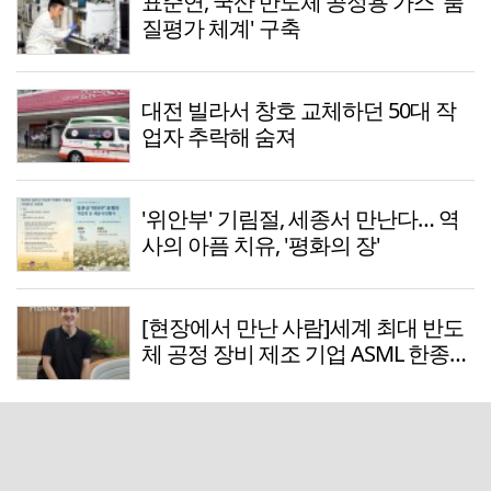
표준연, 국산 반도체 공정용 가스 '품
질평가 체계' 구축
대전 빌라서 창호 교체하던 50대 작
업자 추락해 숨져
'위안부' 기림절, 세종서 만난다… 역
사의 아픔 치유, '평화의 장'
[현장에서 만난 사람]세계 최대 반도
체 공정 장비 제조 기업 ASML 한종호
매니저