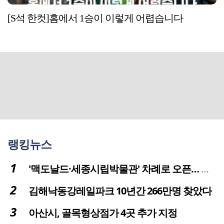
[S석 한컷]홈에서 1승이 이렇게 어렵습니다
랭킹뉴스
'맥도날드·세종시립박물관' 차례로 오픈… 고운동 정주여건 좋아진다
김해낙동강레일파크 10년간 266만명 찾았다
아산시, 골목형상점가 4곳 추가 지정