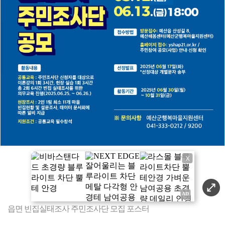
X
읍면 빈집실태조사 주민조사단 모집 포스터