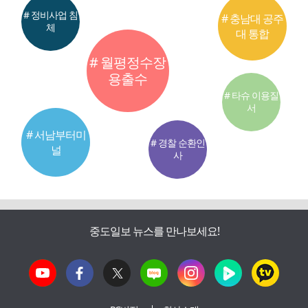
# 정비사업 침
# 충남대 공주
체
대 통합
# 월평정수장
용출수
# 타슈 이용질
서
# 서남부터미
# 경찰 순환인
널
사
중도일보 뉴스를 만나보세요!