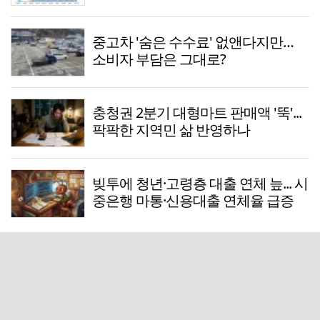
중고차 '숨은 수수료' 없앤다지만…
소비자 부담은 그대로?
충청권 2분기 대형마트 판매액 '뚝'...
팍팍한 지역민 삶 반영하나
빚투에 청년·고령층 대출 연체 늪... 시
중은행 마통·신용대출 연체율 급증