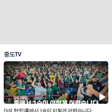
중도TV
[S석 한컷]홈에서 1승이 이렇게 어렵습니다