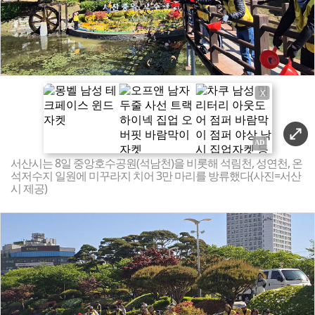
X
서산시는 8일 중앙호수공원(석남천)을 비롯해 석림천, 성연천, 온
석저수지 일원에 미꾸라지 치어 3만 마리를 방류했다(사진=서산
시 제공)