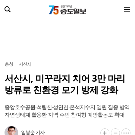
충청
서산시
서산시, 미꾸라지 치어 3만 마리
방류로 친환경 모기 방제 강화
중앙호수공원·석림천·성연천·온석저수지 일원 집중 방역
자연생태계 활용한 지역 주민 참여형 예방활동도 확대
임붕순 기자