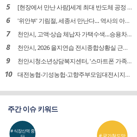
[현장에서 만난 사람]세계 최대 반도체 공정 장비 제조 기업 ASML 한종호 매니저
'위안부' 기림절, 세종서 만난다… 역사의 아픔 치유, '평화의 장'
천안시, 고액·상습 체납자 가택수색…승용차 압류·공매 착수
천안시, 2026 을지연습 전시종합상황실 근무자 사전교육
천안시청소년상담복지센터, '스마트폰 가족치유캠프' 운영
대전농협-기성농헙-고향주부모임대전시지회, 이심점심 중식지원 봉사활동
주간 이슈 키워드
# 식장산역 중
# 국가철도망
단