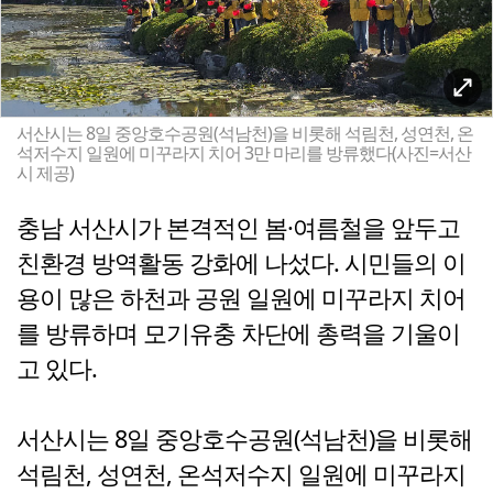
서산시는 8일 중앙호수공원(석남천)을 비롯해 석림천, 성연천, 온
석저수지 일원에 미꾸라지 치어 3만 마리를 방류했다(사진=서산
시 제공)
충남 서산시가 본격적인 봄·여름철을 앞두고
친환경 방역활동 강화에 나섰다. 시민들의 이
용이 많은 하천과 공원 일원에 미꾸라지 치어
를 방류하며 모기유충 차단에 총력을 기울이
고 있다.
서산시는 8일 중앙호수공원(석남천)을 비롯해
석림천, 성연천, 온석저수지 일원에 미꾸라지