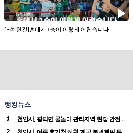
[S석 한컷]홈에서 1승이 이렇게 어렵습니다
랭킹뉴스
천안시, 광덕면 물놀이 관리지역 현장 안전점검 실시
천안시, 여름 휴가철 하천·계곡 불법행위 특별단속