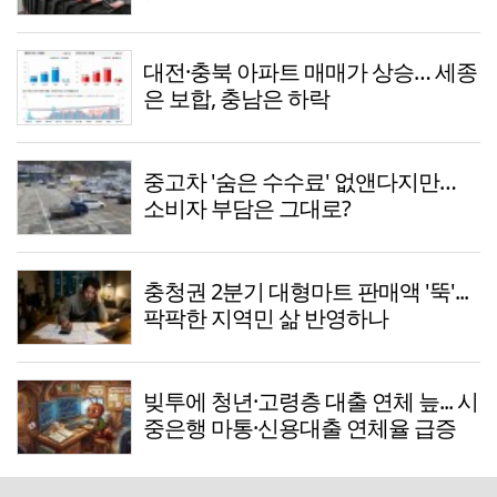
대전·충북 아파트 매매가 상승… 세종
은 보합, 충남은 하락
중고차 '숨은 수수료' 없앤다지만…
소비자 부담은 그대로?
충청권 2분기 대형마트 판매액 '뚝'...
팍팍한 지역민 삶 반영하나
빚투에 청년·고령층 대출 연체 늪... 시
중은행 마통·신용대출 연체율 급증