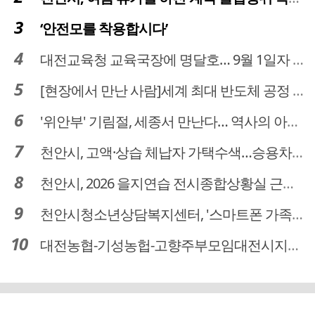
‘안전모를 착용합시다’
대전교육청 교육국장에 명달호… 9월 1일자 181명 인사
[현장에서 만난 사람]세계 최대 반도체 공정 장비 제조 기업 ASML 한종호 매니저
'위안부' 기림절, 세종서 만난다… 역사의 아픔 치유, '평화의 장'
천안시, 고액·상습 체납자 가택수색…승용차 압류·공매 착수
천안시, 2026 을지연습 전시종합상황실 근무자 사전교육
천안시청소년상담복지센터, '스마트폰 가족치유캠프' 운영
대전농협-기성농헙-고향주부모임대전시지회, 이심점심 중식지원 봉사활동