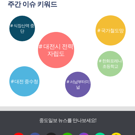
주간 이슈 키워드
# 식장산역 중
# 국가철도망
단
# 대전시 전력
자립도
# 한화포레나
초등학교
# 대전 중수청
# 서남부터미
널
중도일보 뉴스를 만나보세요!