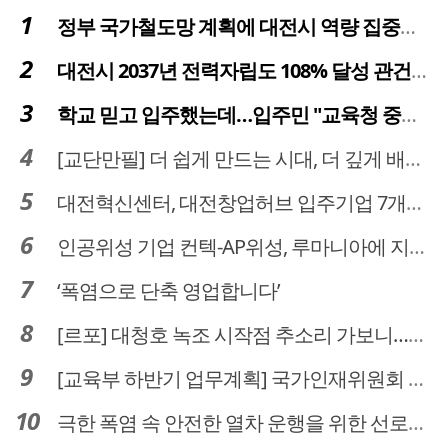
정부 국가철도망 계획에 대전시 역량 집중해야
대전시 2037년 전력자립도 108% 달성 관건은 '주민 수용성'
학교 믿고 입주했는데…입주민 "교육청 중재 나서라"
[교단만필] 더 쉽게 만드는 시대, 더 깊게 배우는 교육
대전혁신센터, 대전창업허브 입주기업 7개사 모집
인공위성 기업 컨텍-AP위성, 루마니아에 지상국 시스템 전수
‘폭염으로 단축 영업합니다’
[르포] 대청호 녹조 시작점 추소리 가보니…걷어내도 짙은 초록빛
[교육부 하반기 업무계획] 국가인재위원회 신설… 거점국립대 3곳 성장엔진·AI 분야 패키지 지원
극한 폭염 속 안전한 열차 운행을 위한 선로관리