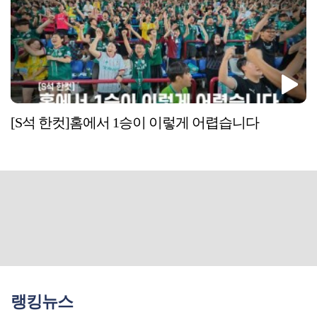
[S석 한컷]홈에서 1승이 이렇게 어렵습니다
랭킹뉴스