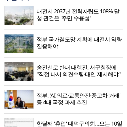
대전시 2037년 전력자립도 108% 달
성 관건은 '주민 수용성'
정부 국가철도망 계획에 대전시 역량
집중해야
송전선로 반대 대행진, 서구청장에
"직접 나서 의견수렴·대안 제시해야"
정부, 'AI 의료·교통안전·중고차 거래'
등 4대 국정 과제 추진
한달째 '휴업' 대덕구의회…오는 10일