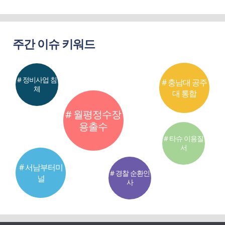
주간 이슈 키워드
# 정비사업 침
# 충남대 공주
체
대 통합
# 월평정수장
용출수
# 타슈 이용질
서
# 서남부터미
# 경찰 순환인
널
사