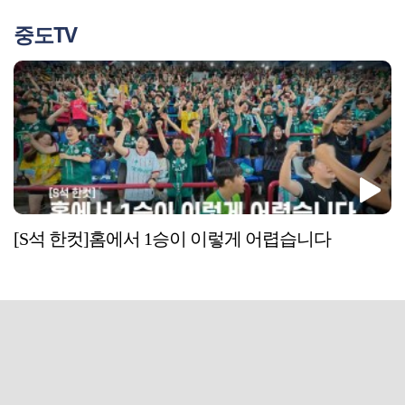
중도TV
[S석 한컷]홈에서 1승이 이렇게 어렵습니다