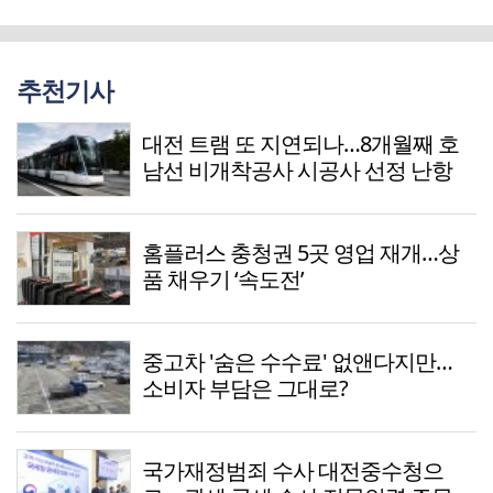
추천기사
대전 트램 또 지연되나…8개월째 호
남선 비개착공사 시공사 선정 난항
홈플러스 충청권 5곳 영업 재개…상
품 채우기 ‘속도전’
중고차 '숨은 수수료' 없앤다지만…
소비자 부담은 그대로?
국가재정범죄 수사 대전중수청으