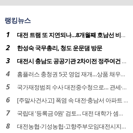
랭킹뉴스
대전 트램 또 지연되나…8개월째 호남선 비개착공사 시공사 선정 난항
한성숙 국무총리, 청도 운문댐 방문
대전시 충남도 공공기관 2차이전 정주여건 확보 시급
홈플러스 충청권 5곳 영업 재개…상품 채우기 ‘속도전’
국가재정범죄 수사 대전중수청으로… 관세·국세 수사 전문인력 주목
[주말사건사고] 폭염 속 대전·충남서 아파트 화재·정전 잇따라…주민 대피·불편
국립대 '등록금 0원' 검토… 대전 대학가 셈법 복잡
대전농협-기성농헙-고향주부모임대전시지회, 이심점심 중식지원 봉사활동