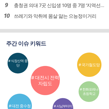
충청권 의대 7곳 신입생 10명 중 7명 ‘지역선발’… 대전도 69.7%
쓰레기와 악취에 몸살 앓는 으능정이거리
주간 이슈 키워드
# 식장산역 중
# 국가철도망
단
# 대전시 전력
자립도
# 한화포레나
초등학교
# 대전 중수청
# 서남부터미