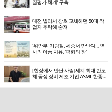
질평가 체계' 구축
대전 빌라서 창호 교체하던 50대 작
업자 추락해 숨져
'위안부' 기림절, 세종서 만난다… 역
사의 아픔 치유, '평화의 장'
[현장에서 만난 사람]세계 최대 반도
체 공정 장비 제조 기업 ASML 한종호
매니저