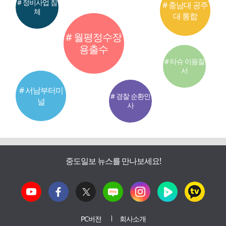
# 정비사업 침
# 충남대 공주
체
대 통합
# 월평정수장
용출수
# 타슈 이용질
서
# 서남부터미
# 경찰 순환인
널
사
중도일보 뉴스를 만나보세요!
PC버전
회사소개