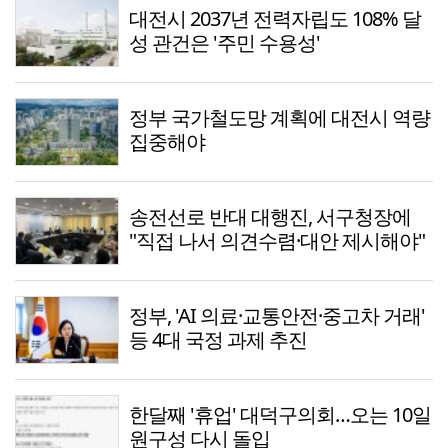
대전시 2037년 전력자립도 108% 달
성 관건은 '주민 수용성'
정부 국가철도망 계획에 대전시 역량
집중해야
송전선로 반대 대행진, 서구청장에
"직접 나서 의견수렴·대안 제시해야"
정부, 'AI 의료·교통안전·중고차 거래'
등 4대 국정 과제 추진
한달째 '휴업' 대덕구의회…오는 10일
원구성 다시 돌입