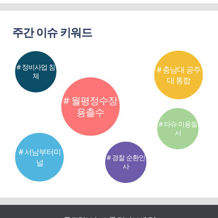
주간 이슈 키워드
# 정비사업 침
# 충남대 공주
체
대 통합
# 월평정수장
용출수
# 타슈 이용질
서
# 서남부터미
# 경찰 순환인
널
사