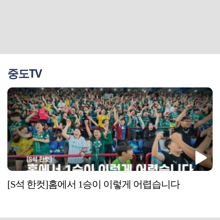
중도TV
[S석 한컷]홈에서 1승이 이렇게 어렵습니다