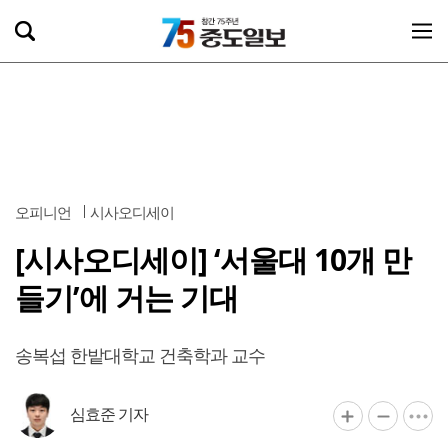
오피니언
시사오디세이
[시사오디세이] ‘서울대 10개 만
들기’에 거는 기대
송복섭 한밭대학교 건축학과 교수
심효준 기자