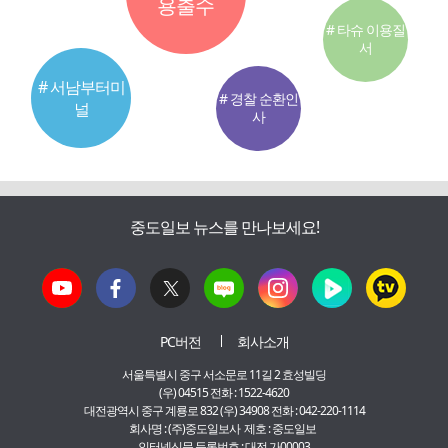
용출수
# 타슈 이용질
서
# 서남부터미
# 경찰 순환인
널
사
중도일보 뉴스를 만나보세요!
PC버전
회사소개
서울특별시 중구 서소문로 11길 2 효성빌딩
(우) 04515 전화 : 1522-4620
대전광역시 중구 계룡로 832 (우) 34908 전화 : 042-220-1114
회사명 : (주)중도일보사 제호 : 중도일보
인터넷신문 등록번호 : 대전 가00003