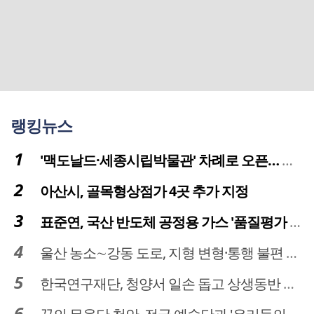
랭킹뉴스
'맥도날드·세종시립박물관' 차례로 오픈… 고운동 정주여건 좋아진다
아산시, 골목형상점가 4곳 추가 지정
표준연, 국산 반도체 공정용 가스 '품질평가 체계' 구축
울산 농소∼강동 도로, 지형 변형·통행 불편 해법 찾는다
한국연구재단, 청양서 일손 돕고 상생동반 친구맺기 봉사활동