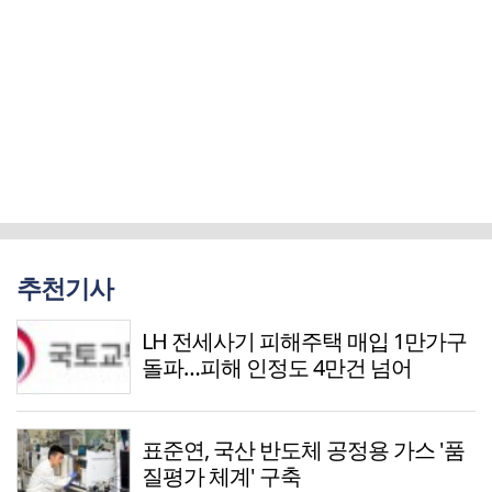
추천기사
LH 전세사기 피해주택 매입 1만가구
돌파…피해 인정도 4만건 넘어
표준연, 국산 반도체 공정용 가스 '품
질평가 체계' 구축