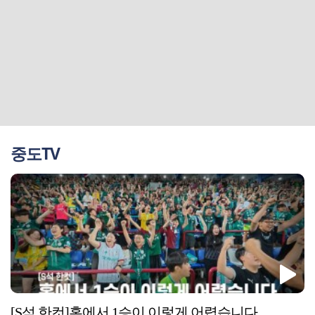
중도TV
[S석 한컷]홈에서 1승이 이렇게 어렵습니다