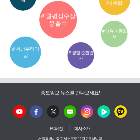
대 통합
# 월평정수장
용출수
# 타슈 이용질
서
# 서남부터미
# 경찰 순환인
널
사
중도일보 뉴스를 만나보세요!
PC버전
회사소개
서울특별시 중구 서소문로 11길 2 효성빌딩