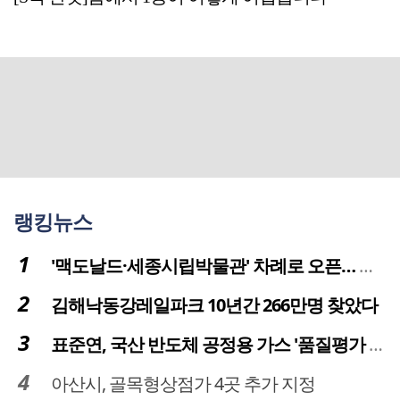
랭킹뉴스
'맥도날드·세종시립박물관' 차례로 오픈… 고운동 정주여건 좋아진다
김해낙동강레일파크 10년간 266만명 찾았다
표준연, 국산 반도체 공정용 가스 '품질평가 체계' 구축
아산시, 골목형상점가 4곳 추가 지정