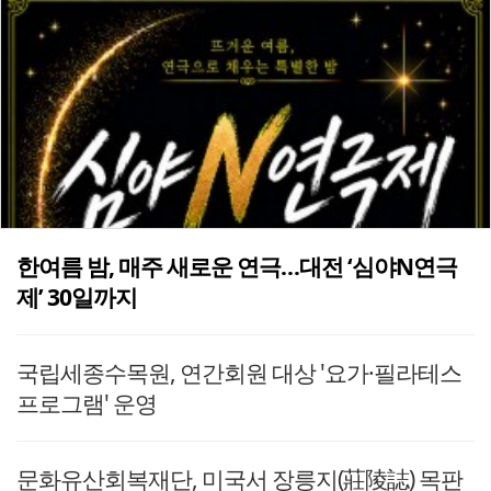
한여름 밤, 매주 새로운 연극…대전 ‘심야N연극
제’ 30일까지
국립세종수목원, 연간회원 대상 '요가·필라테스
프로그램' 운영
문화유산회복재단, 미국서 장릉지(莊陵誌) 목판