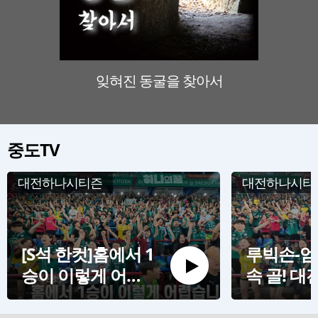
잊혀진 동굴을 찾아서
판소리
중도TV
대전하나시티즌
대전하나시티
[S석 한컷]홈에서 1
루빅손-엄
승이 이렇게 어렵
속 골! 대
습니다
신고하는 
상)