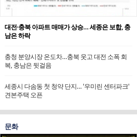
대전·충북 아파트 매매가 상승… 세종은 보합, 충
남은 하락
충청 분양시장 온도차…충북 웃고 대전 소폭 회
복, 충남은 뒷걸음
세종시 다솜동 첫 청약 단지… '우미린 센터파크'
견본주택 오픈
문화