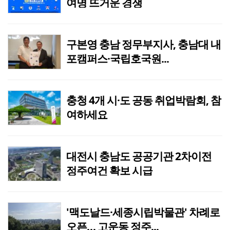
여명 뜨거운 경쟁
구본영 충남 정무부지사, 충남대 내
포캠퍼스·국립호국원...
충청 4개 시·도 공동 취업박람회, 참
여하세요
대전시 충남도 공공기관 2차이전
정주여건 확보 시급
'맥도날드·세종시립박물관' 차례로
오픈… 고운동 정주...