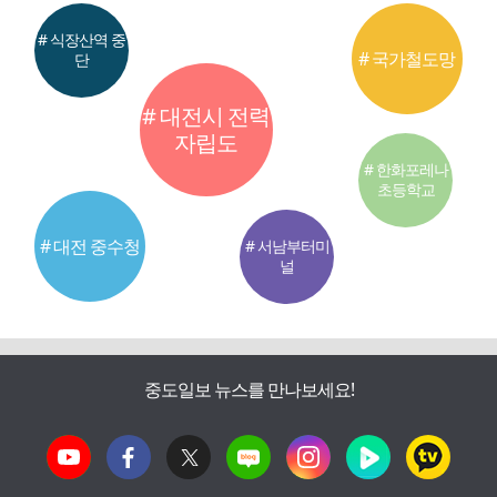
# 식장산역 중
# 국가철도망
단
# 대전시 전력
자립도
# 한화포레나
초등학교
# 대전 중수청
# 서남부터미
널
중도일보 뉴스를 만나보세요!