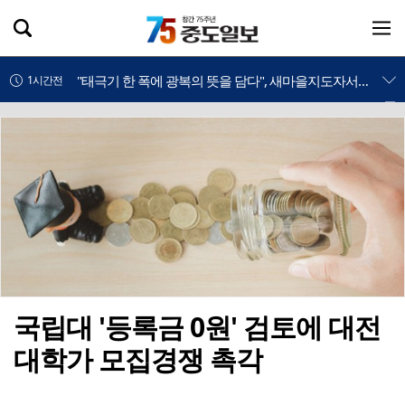
일본군 위안부 피해 아픔의 역사, 앵글에 생생히
13분전
"태극기 한 폭에 광복의 뜻을 담다", 새마을지도자서산시협의회, 태극기 달기 캠페인
1시간전
"휴가는 즐겁게, 쓰레기는 되가져가자", 새마을문고서산시지부, 건전한 피서문화 캠페인
1시간전
서산시민 하나 되는 '체육 한마당' 열린다, 제16회 시민체육대회 9월 18~19일 개최
2시간전
충주시, '하늘작 충주복숭아' 수도권·충북권 장바구니 공략
2시간전
성일종 국회의원, "가로림만 주변 재생에너지 난립 막아야", 법 개정안 대표발의
2시간전
서산시자원봉사센터, '시민 누구나 참여하는 봉사문화 만든다', 신규 봉사자 모집
2시간전
국립대 '등록금 0원' 검토에 대전
대학가 모집경쟁 촉각
국립공주대 한국긍정적행동지원협회, 29일 하계학술대회
2시간전