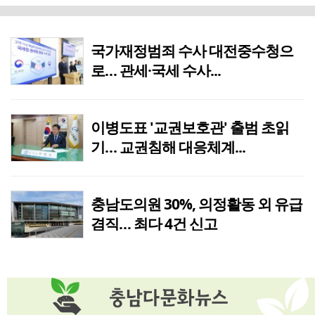
신천지자원봉사단 공주지부, 참전유공자에 공주시민 감사편지 전해
2분전
전은수 '전통시장 냉난방시설 설치 국가 의무화법' 대표 발의
10분전
국가재정범죄 수사 대전중수청으
로… 관세·국세 수사...
일본군 위안부 피해 아픔의 역사, 앵글에 생생히
13분전
"태극기 한 폭에 광복의 뜻을 담다", 새마을지도자서산시협의회, 태극기 달기 캠페인
1시간전
이병도표 '교권보호관' 출범 초읽
기… 교권침해 대응체계...
"휴가는 즐겁게, 쓰레기는 되가져가자", 새마을문고서산시지부, 건전한 피서문화 캠페인
1시간전
서산시민 하나 되는 '체육 한마당' 열린다, 제16회 시민체육대회 9월 18~19일 개최
2시간전
충남도의원 30%, 의정활동 외 유급
겸직… 최다 4건 신고
충주시, '하늘작 충주복숭아' 수도권·충북권 장바구니 공략
2시간전
성일종 국회의원, "가로림만 주변 재생에너지 난립 막아야", 법 개정안 대표발의
2시간전
서산시자원봉사센터, '시민 누구나 참여하는 봉사문화 만든다', 신규 봉사자 모집
2시간전