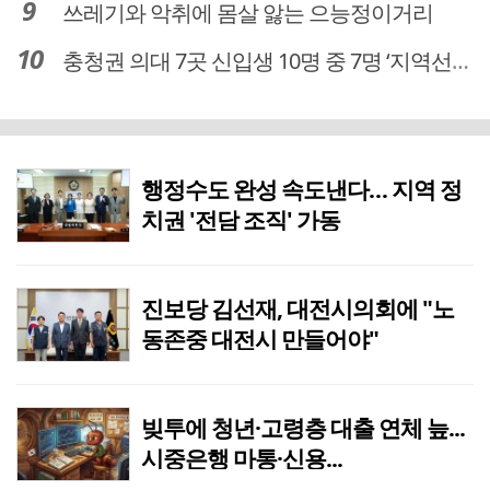
쓰레기와 악취에 몸살 앓는 으능정이거리
충청권 의대 7곳 신입생 10명 중 7명 ‘지역선발’… 대전도 69.7%
행정수도 완성 속도낸다… 지역 정
치권 '전담 조직' 가동
진보당 김선재, 대전시의회에 "노
동존중 대전시 만들어야"
빚투에 청년·고령층 대출 연체 늪...
시중은행 마통·신용...