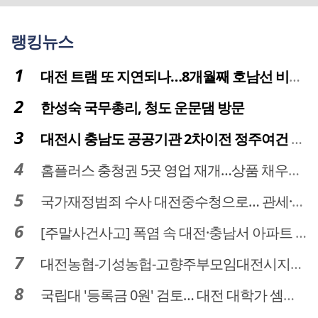
랭킹뉴스
대전 트램 또 지연되나…8개월째 호남선 비개착공사 시공사 선정 난항
한성숙 국무총리, 청도 운문댐 방문
대전시 충남도 공공기관 2차이전 정주여건 확보 시급
홈플러스 충청권 5곳 영업 재개…상품 채우기 ‘속도전’
국가재정범죄 수사 대전중수청으로… 관세·국세 수사 전문인력 주목
[주말사건사고] 폭염 속 대전·충남서 아파트 화재·정전 잇따라…주민 대피·불편
대전농협-기성농헙-고향주부모임대전시지회, 이심점심 중식지원 봉사활동
국립대 '등록금 0원' 검토… 대전 대학가 셈법 복잡