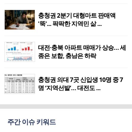
충청권 2분기 대형마트 판매액
'뚝'... 팍팍한 지역민 삶 ...
대전·충북 아파트 매매가 상승… 세
종은 보합, 충남은 하락
충청권 의대 7곳 신입생 10명 중 7
명 ‘지역선발’… 대전도 ...
주간 이슈 키워드