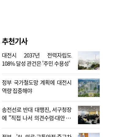
추천기사
대전시 2037년 전력자립도
108% 달성 관건은 '주민 수용성'
정부 국가철도망 계획에 대전시
역량 집중해야
송전선로 반대 대행진, 서구청장
에 "직접 나서 의견수렴·대안 제
시해야"
정부, 'AI 의료·교통안전·중고차