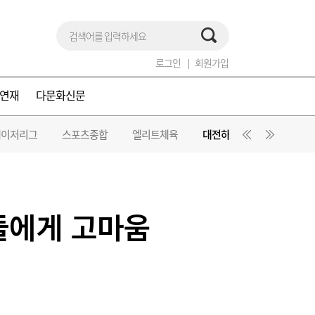
로그인
회원가입
연재
다문화신문
메이저리그
스포츠종합
엘리트체육
대전하나시티즌
드림
팬들에게 고마움