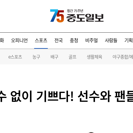
화
오피니언
스포츠
전국
충청
비주얼
사람들
기획
e스포츠
농구
배구
골프
생활체육
야구종합/
 수 없이 기쁘다! 선수와 