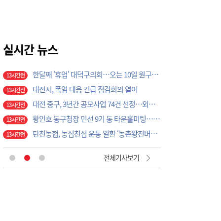
12시간전
극한 폭염 속 안전한 열차 운행을 위한 선로관리
12시간전
국립공주대 관광경영학과, 공주 관광 미래 이끌 대학생 아이디어 찾는다
13시간전
정부 국가철도망 계획에 대전시 역량 집중해야
실시간 뉴스
13시간전
한달째 '휴업' 대덕구의회…오는 10일 원구성 다시 돌입
13시간전
대전시, 폭염 대응 긴급 점검회의 열어
13시간전
대전 중구, 3년간 공모사업 74건 선정…외부재원 1099억 확보
13시간전
황인호 동구청장 민선 9기 동 타운홀미팅…16개동 순회
13시간전
탄천농협, 농심천심 운동 일환 ‘농촌왕진버스’ 운영
13시간전
대전시의회, 정책 역량 증대 박차… "공부하는 의회, 연구하는 의회로"
13시간전
[아침을 여는 명언 캘리] 2026년 8월7일 금요일
6시간전
전체기사보기
인공위성 기업 컨텍-AP위성, 루마니아에 지상국 시스템 전수
12시간전
대전혁신센터, 대전창업허브 입주기업 7개사 모집
12시간전
[교단만필] 더 쉽게 만드는 시대, 더 깊게 배우는 교육
12시간전
대전시 2037년 전력자립도 108% 달성 관건은 '주민 수용성'
12시간전