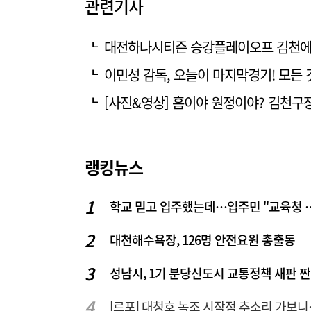
관련기사
대전하나시티즌 승강플레이오프 김천에 4
이민성 감독, 오늘이 마지막경기! 모든 
[사진&영상] 홈이야 원정이야? 김천구장
랭킹뉴스
학교 믿고 입주했는데…입주
대천해수욕장, 126명 안전요원 총출동
성남시, 1기 분당신도시 교통정책 새판 
[르포] 대청