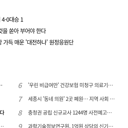
-0대승 1
것을 쏟아 부어야 한다
 가득 매운 '대전하나' 원정응원단
민 "교육청 중재 나서라"
'우린 비급여만' 건강보험 미청구 의료기관 대전 65곳 충남 31곳
세종시 '동네 의원' 2곳 폐원… 지역 사회 도마 위
짠다
충청권 공립 신규교사 1244명 사전예고… 대전 초등 34명서 4명으로
호 녹조 시작점 추소리 가보니…걷어내도 짙은 초록빛
과학기술정보연구원, 1억원 상당의 신기술 기업 이전 완료