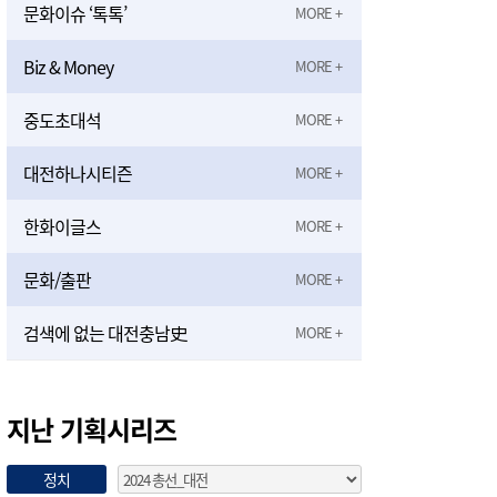
문화이슈 ‘톡톡’
Biz & Money
중도초대석
대전하나시티즌
한화이글스
문화/출판
검색에 없는 대전충남史
지난 기획시리즈
정치