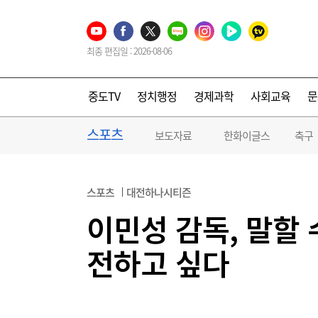
최종 편집일 : 2026-08-06
중도TV
정치행정
경제과학
사회교육
문
스포츠
보도자료
한화이글스
축구
스포츠
대전하나시티즌
이민성 감독, 말할
전하고 싶다