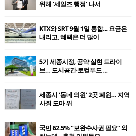
위해 '세일즈 행정' 나서
KTX와 SRT 9월 1일 통합... 요금은
내리고, 혜택은 더 많이
5기 세종시정, 공약 실현 드라이
브… 도시공간·로컬푸드 ...
세종시 '동네 의원' 2곳 폐원… 지역
사회 도마 위
국민 62.5% "보완수사권 필요" 외