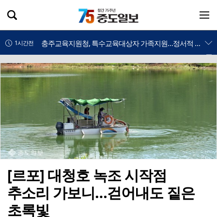
정진훈 증평부군수, 저수지 안전관리 실태점검···여름철 수난사고 예방 총력
1시간전
충주교육지원청, 특수교육대상자 가족지원…정서적 안정·유대 강화
1시간전
정부, 'AI 의료·교통안전·중고차 거래' 등 4대 국정 과제 추진
1시간전
서산 평화통일 염원 담은 태극기 동산 조성, 태극기 물결로 잇는 광복의 의미 되새겨
1시간전
천안시, 여름방학 맞아 아이 국가예방접종 권장
1시간전
단국대병원, 응급 산모 이송 대비 실무 전문 워크숍 개최
1시간전
천안시, 폭염 대비 주요 도로변 살수 작업 현장 점검
1시간전
[르포] 대청호 녹조 시작점
추소리 가보니…걷어내도 짙은
충남혁신센터, 오픈이노베이션 밋업 데이 4차례 운영
1시간전
초록빛