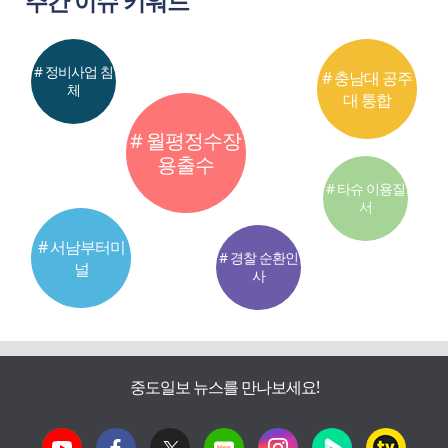
주간 이슈 키워드
# 정비사업 침
# 충남대 공주
체
대 통합
# 월평정수장
용출수
# 타슈 이용질
서
# 서남부터미
# 경찰 순환인
널
사
중도일보 뉴스를 만나보세요!