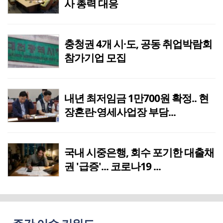
사 총력 대응
충청권 4개 시·도, 공동 취업박람회
참가기업 모집
내년 최저임금 1만700원 확정.. 현
장혼란·영세사업장 부담...
국내 시중은행, 회수 포기한 대출채
권 '급증'... 코로나19 ...