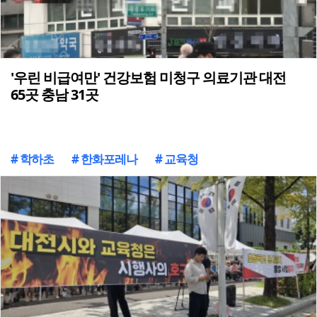
'우린 비급여만' 건강보험 미청구 의료기관 대전
65곳 충남 31곳
# 학하초
# 한화포레나
# 교육청