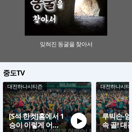
잊혀진 동굴을 찾아서
판소리
중도TV
대전하나시티즌
대전하나시티
[S석 한컷]홈에서 1
루빅손-엄
승이 이렇게 어렵
속 골! 대