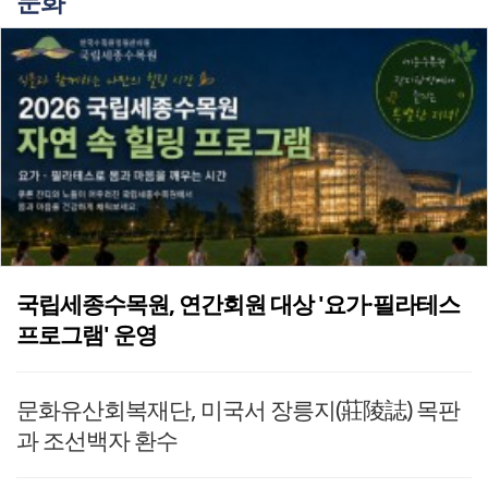
문화
국립세종수목원, 연간회원 대상 '요가·필라테스
프로그램' 운영
문화유산회복재단, 미국서 장릉지(莊陵誌) 목판
과 조선백자 환수