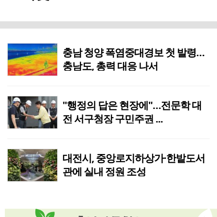
정서·문화 치유공간 마음돌봄복지마을 조성사업 순항…공정률 40%
1시간전
"꽃보다 아름다운 봉사의 손길", 생활개선서산시연합회, 서산국화축제 성공 위해 구슬땀
1시간전
충남 청양 폭염중대경보 첫 발령…
정진훈 증평부군수, 저수지 안전관리 실태점검···여름철 수난사고 예방 총력
1시간전
충남도, 총력 대응 나서
충주교육지원청, 특수교육대상자 가족지원…정서적 안정·유대 강화
1시간전
"행정의 답은 현장에"…전문학 대
정부, 'AI 의료·교통안전·중고차 거래' 등 4대 국정 과제 추진
1시간전
전 서구청장 구민주권 ...
서산 평화통일 염원 담은 태극기 동산 조성, 태극기 물결로 잇는 광복의 의미 되새겨
1시간전
천안시, 여름방학 맞아 아이 국가예방접종 권장
1시간전
대전시, 중앙로지하상가·한밭도서
관에 실내 정원 조성
단국대병원, 응급 산모 이송 대비 실무 전문 워크숍 개최
1시간전
천안시, 폭염 대비 주요 도로변 살수 작업 현장 점검
1시간전