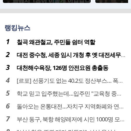
습니다
신고하는 
상)
랭킹뉴스
칠곡 왜관철교, 주민들 쉼터 역할
대전 중수청, 세종 임시 개청 후 옛 대전세무서 부지로 이전 추진
대천해수욕장, 126명 안전요원 총출동
[르포] 선풍기도 없는 40.2도 정산부스… 폭염 속 공영주차장 근로자
학교 믿고 입주했는데…입주민 "교육청 중재 나서라"
돌아오는 온통대전…자치구 지역화폐와 연계·통합 가능할까
부산 동구, 북항 해양레저에 시민 1000명 모였다