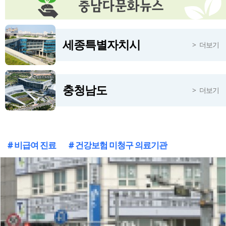
충남혁신센터, 오픈이노베이션 밋업 데이 4차례 운영
1시간전
정서·문화 치유공간 마음돌봄복지마을 조성사업 순항…공정률 40%
1시간전
세종특별자치시
더보기
충청남도
더보기
# 비급여 진료
# 건강보험 미청구 의료기관