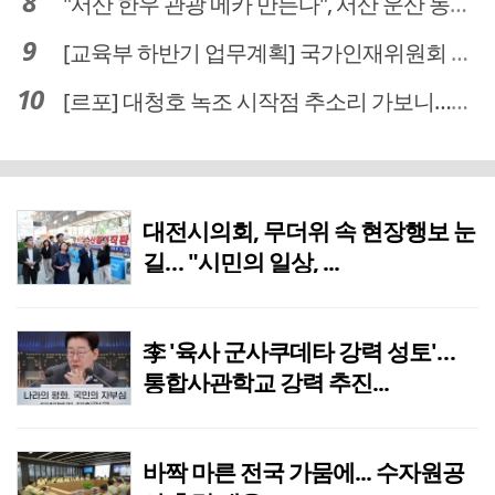
"서산 한우 관광 메카 만든다", 서산 운산 농어촌관광휴양단지 조성 본격 시동
[교육부 하반기 업무계획] 국가인재위원회 신설… 거점국립대 3곳 성장엔진·AI 분야 패키지 지원
[르포] 대청호 녹조 시작점 추소리 가보니…걷어내도 짙은 초록빛
대전시의회, 무더위 속 현장행보 눈
길… "시민의 일상, ...
李 '육사 군사쿠데타 강력 성토'…
통합사관학교 강력 추진...
바짝 마른 전국 가뭄에... 수자원공