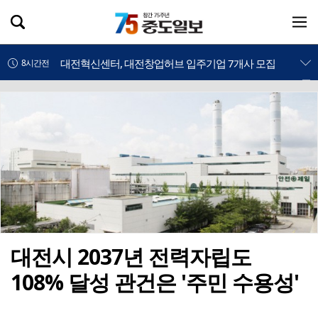
인공위성 기업 컨텍-AP위성, 루마니아에 지상국 시스템 전수
8시간전
대전혁신센터, 대전창업허브 입주기업 7개사 모집
8시간전
[교단만필] 더 쉽게 만드는 시대, 더 깊게 배우는 교육
8시간전
대전시 2037년 전력자립도 108% 달성 관건은 '주민 수용성'
8시간전
‘폭염으로 단축 영업합니다’
8시간전
극한 폭염 속 안전한 열차 운행을 위한 선로관리
8시간전
국립공주대 관광경영학과, 공주 관광 미래 이끌 대학생 아이디어 찾는다
8시간전
대전시 2037년 전력자립도
108% 달성 관건은 '주민 수용성'
정부 국가철도망 계획에 대전시 역량 집중해야
8시간전