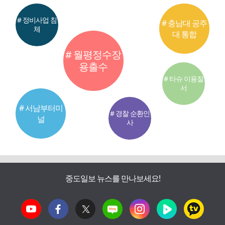
# 정비사업 침
# 충남대 공주
체
대 통합
# 월평정수장
용출수
# 타슈 이용질
서
# 서남부터미
# 경찰 순환인
널
사
중도일보 뉴스를 만나보세요!