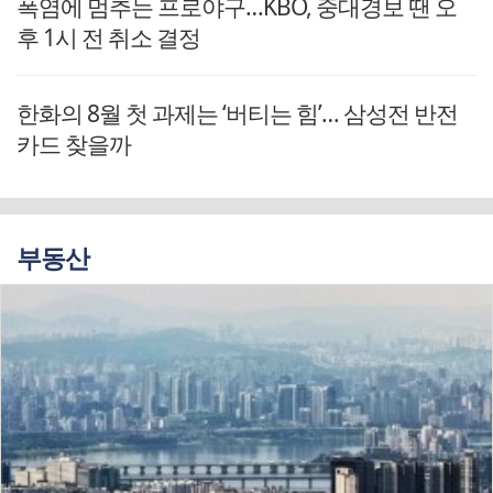
폭염에 멈추는 프로야구…KBO, 중대경보 땐 오
후 1시 전 취소 결정
한화의 8월 첫 과제는 ‘버티는 힘’… 삼성전 반전
카드 찾을까
부동산