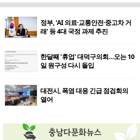
한달째 '휴업' 대덕구의회…오는 10일 원구성 다시 돌입
8시간전
[아침을 여는 명언 캘리] 2026년 8월7일 금요일
2시간전
정부, 'AI 의료·교통안전·중고차 거
래' 등 4대 국정 과제 추진
인공위성 기업 컨텍-AP위성, 루마니아에 지상국 시스템 전수
8시간전
대전혁신센터, 대전창업허브 입주기업 7개사 모집
8시간전
한달째 '휴업' 대덕구의회…오는 10
일 원구성 다시 돌입
[교단만필] 더 쉽게 만드는 시대, 더 깊게 배우는 교육
8시간전
대전시 2037년 전력자립도 108% 달성 관건은 '주민 수용성'
8시간전
대전시, 폭염 대응 긴급 점검회의
열어
‘폭염으로 단축 영업합니다’
8시간전
극한 폭염 속 안전한 열차 운행을 위한 선로관리
8시간전
국립공주대 관광경영학과, 공주 관광 미래 이끌 대학생 아이디어 찾는다
8시간전