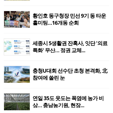
황인호 동구청장 민선 9기 동 타운
홀미팅…16개동 순회
세종시 5생활권 잔혹사, 잇단 '의료
특화' 무산… 정권 교체...
충청U대회 선수단 초청 본격화, 北
참여에 쏠린 눈
연일 35도 웃도는 폭염에 농가 비
상… 충남농기원, 현장...