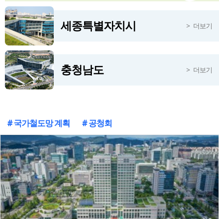
정부 국가철도망 계획에 대전시 역량 집중해야
8시간전
세종특별자치시
더보기
한달째 '휴업' 대덕구의회…오는 10일 원구성 다시 돌입
8시간전
충청남도
더보기
# 국가철도망 계획
# 공청회