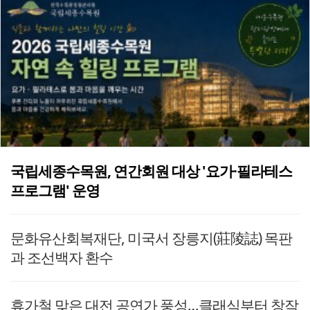
국립세종수목원, 연간회원 대상 '요가·필라테스
프로그램' 운영
문화유산회복재단, 미국서 장릉지(莊陵誌) 목판
과 조선백자 환수
휴가철 맞은 대전 공연가 풍성…클래식부터 창작