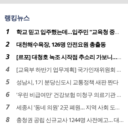
상)
랭킹뉴스
학교 믿고 입주했는데…입주민 "교육청 중재 나서라"
대천해수욕장, 126명 안전요원 총출동
[르포] 대청호 녹조 시작점 추소리 가보니…걷어내도 짙은 초록빛
[교육부 하반기 업무계획] 국가인재위원회 신설… 거점국립대 3곳 성장엔진·AI 분야 패키지 지원
성남시, 1기 분당신도시 교통정책 새판 짠다
'우린 비급여만' 건강보험 미청구 의료기관 대전 65곳 충남 31곳
세종시 '동네 의원' 2곳 폐원… 지역 사회 도마 위
충청권 공립 신규교사 1244명 사전예고… 대전 초등 34명서 4명으로