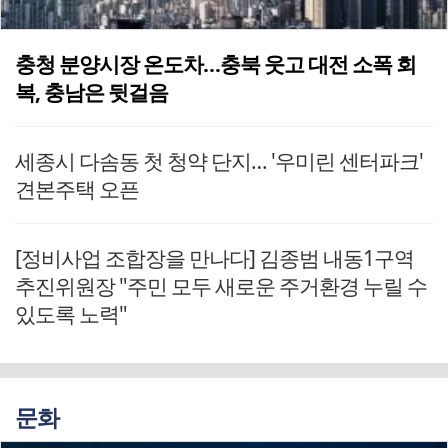
충청 분양시장 온도차…충북 웃고 대전 소폭 회
복, 충남은 뒷걸음
세종시 다솜동 첫 청약 단지… '우미린 센터파크'
견본주택 오픈
[정비사업 조합장을 만나다] 김종범 내동1구역
추진위원장 "주민 모두 새로운 주거환경 누릴 수
있도록 노력"
문화