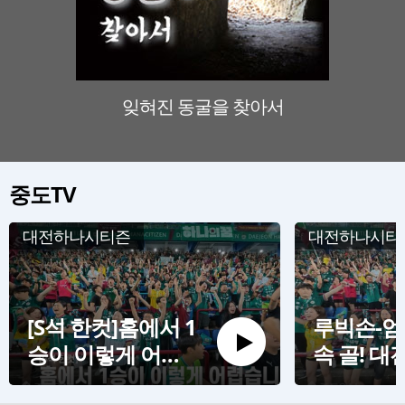
잊혀진 동굴을 찾아서
판소리
중도TV
대전하나시티즌
대전하나시티
[S석 한컷]홈에서 1
루빅손-엄
승이 이렇게 어렵
속 골! 대
습니다
신고하는 